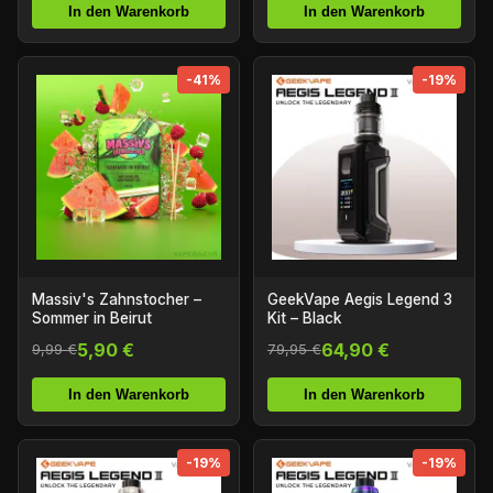
In den Warenkorb
In den Warenkorb
-41%
-19%
Massiv's Zahnstocher –
GeekVape Aegis Legend 3
Sommer in Beirut
Kit – Black
5,90 €
64,90 €
9,99 €
79,95 €
In den Warenkorb
In den Warenkorb
-19%
-19%