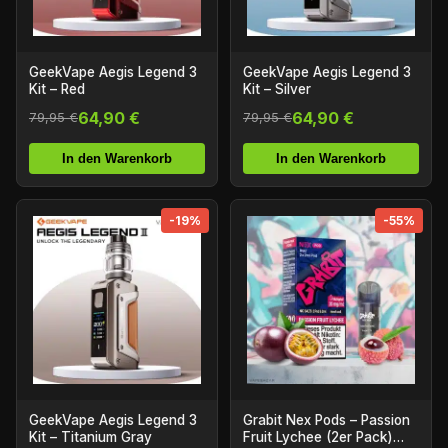
GeekVape Aegis Legend 3
GeekVape Aegis Legend 3
Kit – Red
Kit – Silver
64,90 €
64,90 €
79,95 €
79,95 €
In den Warenkorb
In den Warenkorb
-19%
-55%
GeekVape Aegis Legend 3
Grabit Nex Pods – Passion
Kit – Titanium Gray
Fruit Lychee (2er Pack)