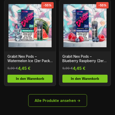
-55%
-55%
Grabit Nex Pods –
Grabit Nex Pods –
Watermelon Ice (2er Pack)
Blueberry Raspberry (2er
(ELFA Kompatibel)
Pack) (ELFA Kompatibel)
4,45 €
4,45 €
9,90 €
9,90 €
In den Warenkorb
In den Warenkorb
Alle Produkte ansehen →