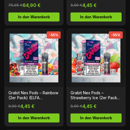
(ELFA Kompatibel)
64,90 €
4,45 €
79,95 €
9,90 €
In den Warenkorb
In den Warenkorb
-55%
-55%
Grabit Nex Pods – Rainbow
Grabit Nex Pods –
(2er Pack) (ELFA
Strawberry Ice (2er Pack)
Kompatibel)
(ELFA Kompatibel)
4,45 €
4,45 €
9,90 €
9,90 €
In den Warenkorb
In den Warenkorb