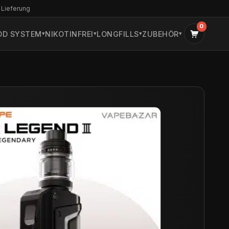
 Lieferung
0
OD SYSTEM
NIKOTINFREI
LONGFILLS
ZUBEHÖR