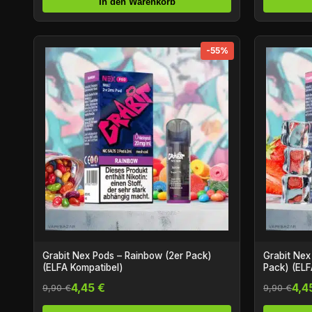
In den Warenkorb
-55%
Grabit Nex Pods – Rainbow (2er Pack)
Grabit Nex Pods – Str
(ELFA Kompatibel)
Pack) (ELF
4,45 €
4,4
9,90 €
9,90 €