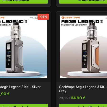
-19%
egis Legend 3 Kit – Silver
GeekVape Aegis Legend 3 Kit –
Gray
,90 €
64,90 €
79,95 €