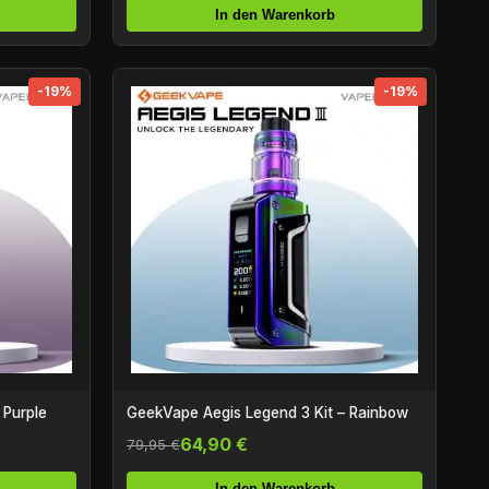
In den Warenkorb
-19%
-19%
 Purple
GeekVape Aegis Legend 3 Kit – Rainbow
64,90 €
79,95 €
In den Warenkorb