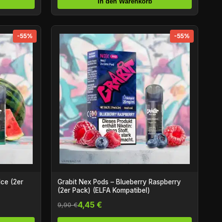
In den Warenkorb
-55%
-55%
Grabit Nex Pods – Blueberry Raspberry
(2er Pack) (ELFA Kompatibel)
4,45 €
9,90 €