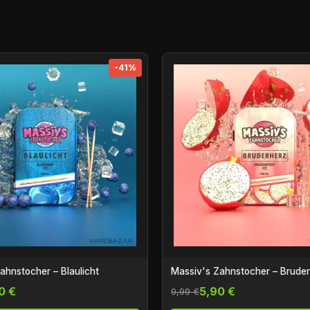
-41%
ahnstocher – Blaulicht
Massiv's Zahnstocher – Brude
0 €
5,90 €
9,99 €