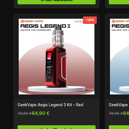
-19%
GeekVape Aegis Legend 3 Kit – Red
GeekVape A
64,90 €
64
79,95 €
79,95 €