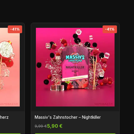
-41%
-41%
rherz
Massiv's Zahnstocher – Nightkiller
5,90 €
9,99 €