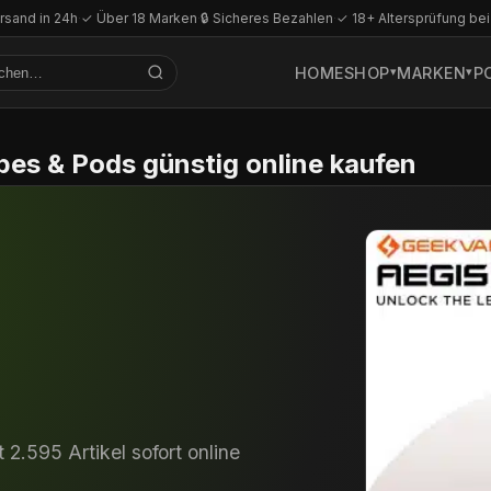
rsand in 24h
·
✓ Über 18 Marken
·
🔒 Sicheres Bezahlen
·
✓ 18+ Altersprüfung bei
HOME
SHOP
MARKEN
P
s & Pods günstig online kaufen
2.595 Artikel sofort online