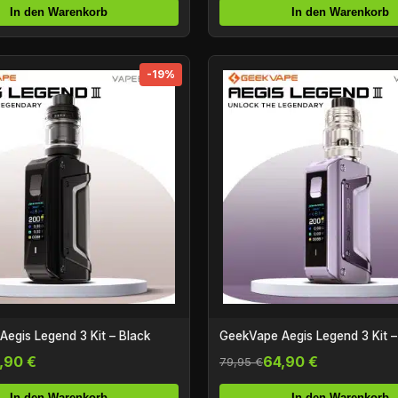
In den Warenkorb
In den Warenkorb
-19%
egis Legend 3 Kit – Black
GeekVape Aegis Legend 3 Kit –
,90 €
64,90 €
79,95 €
In den Warenkorb
In den Warenkorb