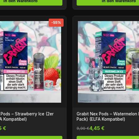
In den Warenkorb
In den Warenkorb
-55%
awberry Ice (2er
Grabit Nex Pods – Watermelon Ice (2er
A Kompatibel)
Pack) (ELFA Kompatibel)
5 €
4,45 €
9,90 €