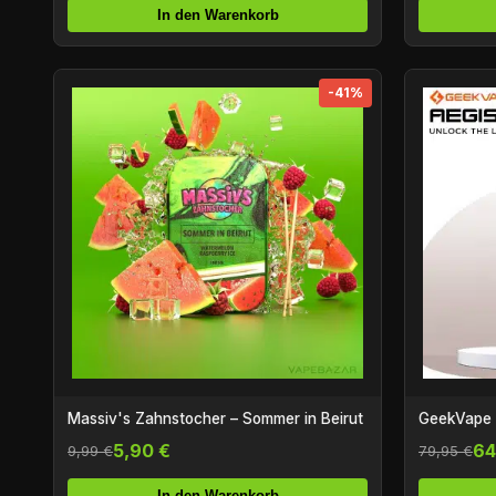
In den Warenkorb
-41%
Massiv's Zahnstocher – Sommer in Beirut
GeekVape A
5,90 €
64
9,99 €
79,95 €
In den Warenkorb