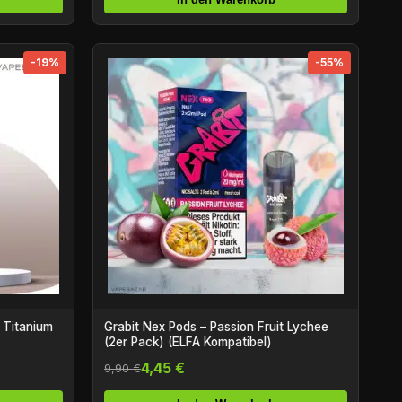
-19%
-55%
 Titanium
Grabit Nex Pods – Passion Fruit Lychee
(2er Pack) (ELFA Kompatibel)
4,45 €
9,90 €