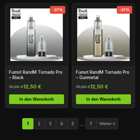
-37%
-37%
Fumot RandM Tornado Pro
Fumot RandM Tornado Pro
– Black
– Gunmetal
12,50 €
12,50 €
19,90 €
19,90 €
In den Warenkorb
In den Warenkorb
…
1
2
3
4
5
7
Weiter »