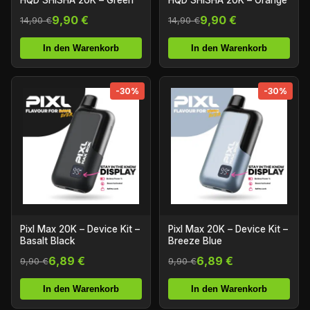
HQD SHISHA 20K – Green
HQD SHISHA 20K – Orange
9,90 €
9,90 €
14,90 €
14,90 €
In den Warenkorb
In den Warenkorb
-30%
-30%
Pixl Max 20K – Device Kit –
Pixl Max 20K – Device Kit –
Basalt Black
Breeze Blue
6,89 €
6,89 €
9,90 €
9,90 €
In den Warenkorb
In den Warenkorb