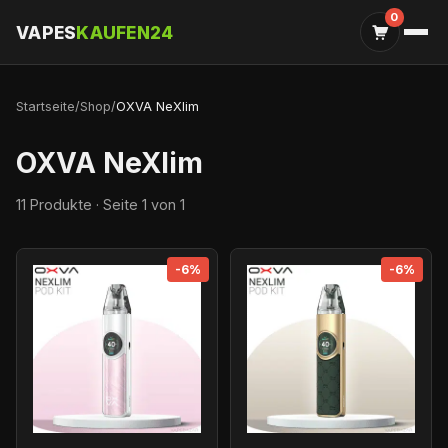
0
VAPES
KAUFEN24
Startseite
/
Shop
/
OXVA NeXlim
OXVA NeXlim
11 Produkte · Seite 1 von 1
-6%
-6%