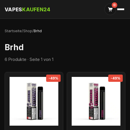
0
VAPES
KAUFEN24
Startseite
/
Shop
/
Brhd
Brhd
6 Produkte · Seite 1 von 1
-49%
-49%