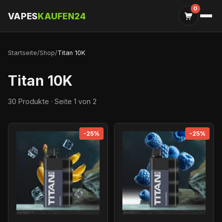
0
VAPES
KAUFEN24
Startseite
/
Shop
/
Titan 10K
Titan 10K
30 Produkte · Seite 1 von 2
-25%
-25%