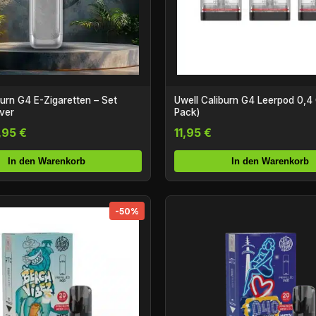
burn G4 E-Zigaretten – Set
Uwell Caliburn G4 Leerpod 0,4
lver
Pack)
,95 €
11,95 €
In den Warenkorb
In den Warenkorb
-50%