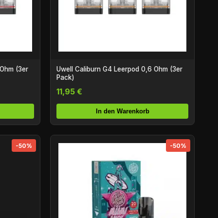
 Ohm (3er
Uwell Caliburn G4 Leerpod 0,6 Ohm (3er
Pack)
11,95 €
In den Warenkorb
-50%
-50%