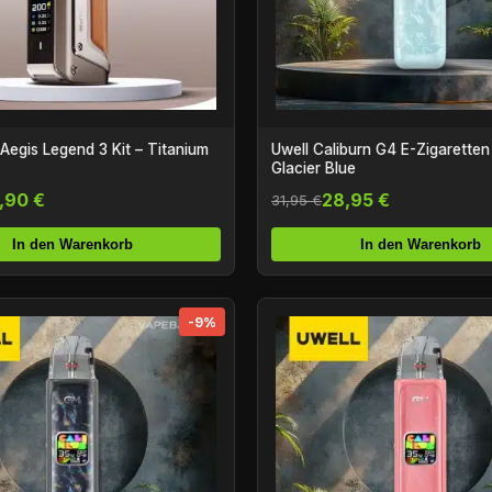
egis Legend 3 Kit – Titanium
Uwell Caliburn G4 E-Zigaretten
Glacier Blue
,90 €
28,95 €
31,95 €
In den Warenkorb
In den Warenkorb
-9%