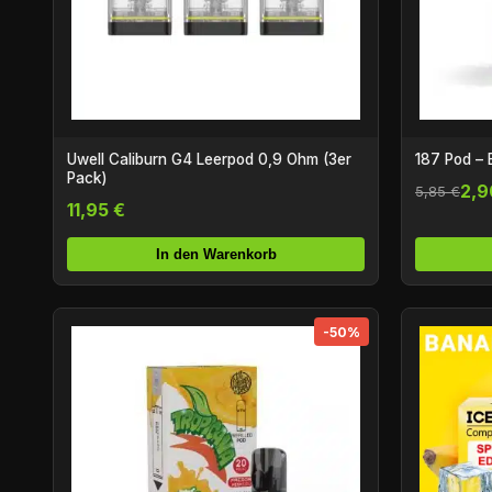
Uwell Caliburn G4 Leerpod 0,9 Ohm (3er
187 Pod – 
Pack)
2,9
5,85 €
11,95 €
In den Warenkorb
-50%