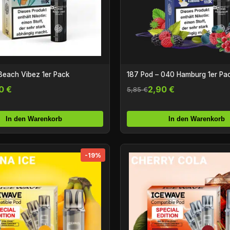
Beach Vibez 1er Pack
187 Pod – 040 Hamburg 1er Pa
0 €
2,90 €
5,85 €
In den Warenkorb
In den Warenkorb
-19%