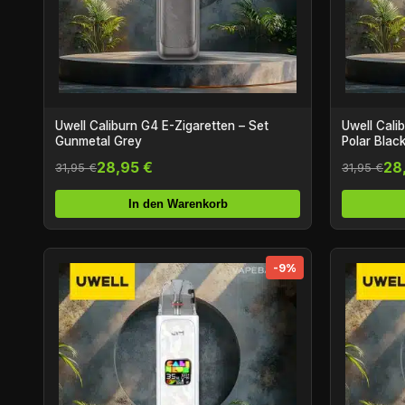
Uwell Caliburn G4 E-Zigaretten – Set
Uwell Cali
Gunmetal Grey
Polar Blac
28,95 €
28
31,95 €
31,95 €
In den Warenkorb
-9%