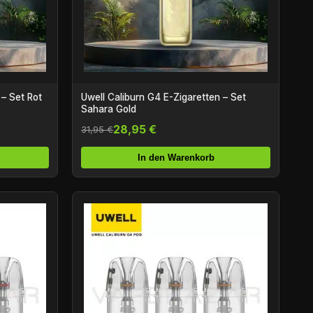
 – Set Rot
Uwell Caliburn G4 E-Zigaretten – Set
Sahara Gold
28,95 €
31,95 €
In den Warenkorb