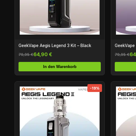
GeekVape Aegis Legend 3 Kit – Black
GeekVape A
64,90 €
64
79,95 €
79,95 €
In den Warenkorb
-19%