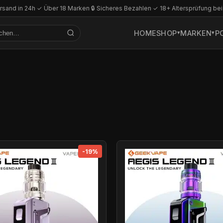
rsand in 24h
·
✓ Über 18 Marken
·
🔒 Sicheres Bezahlen
·
✓ 18+ Altersprüfung bei
HOME
SHOP
MARKEN
P
-19%