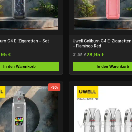
burn G4 E-Zigaretten – Set
Uwell Caliburn G4 E-Zigaretten
k
– Flamingo Red
,95 €
28,95 €
31,95 €
In den Warenkorb
In den Warenkorb
-9%