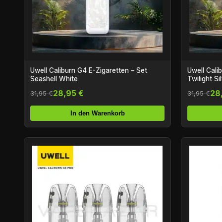
Uwell Caliburn G4 E-Zigaretten – Set
Uwell Cali
Seashell White
Twilight Si
28,95 €
28
31,95 €
31,95 €
In den Warenkorb