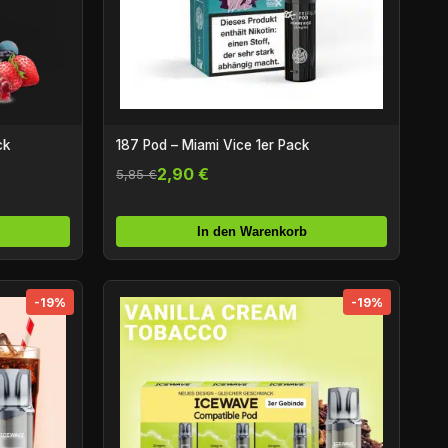
ck
187 Pod – Miami Vice 1er Pack
2,90 €
5,85 €
In den Warenkorb
-19%
-19%