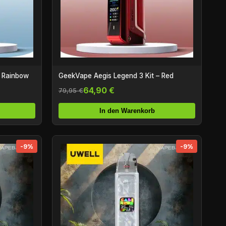
– Rainbow
GeekVape Aegis Legend 3 Kit – Red
64,90 €
79,95 €
In den Warenkorb
-9%
-9%