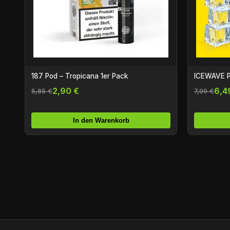
187 Pod – Tropicana 1er Pack
ICEWAVE P
2,90 €
6,4
5,85 €
7,99 €
In den Warenkorb