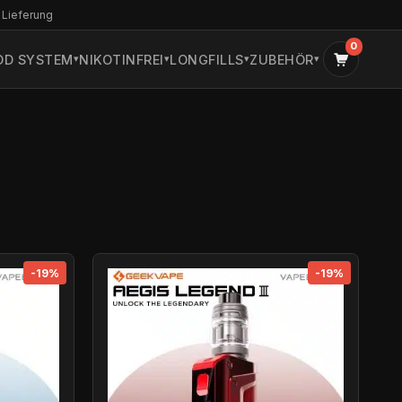
 Lieferung
0
OD SYSTEM
NIKOTINFREI
LONGFILLS
ZUBEHÖR
-19%
-19%