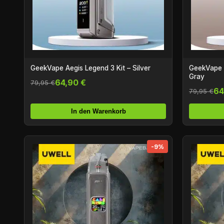
GeekVape Aegis Legend 3 Kit – Silver
GeekVape A
Gray
64,90 €
79,95 €
64
79,95 €
In den Warenkorb
-9%