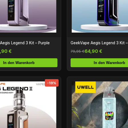
egis Legend 3 Kit – Purple
GeekVape Aegis Legend 3 Kit 
,90 €
64,90 €
79,95 €
In den Warenkorb
In den Warenkorb
-19%