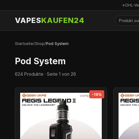
DHL-Ve
VAPES
KAUFEN24
Startseite
/
Shop
/
Pod System
Pod System
624 Produkte · Seite 1 von 26
-19%