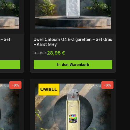
 – Set
Uwell Caliburn G4 E-Zigaretten – Set Grau
– Karst Grey
28,95 €
31,95 €
In den Warenkorb
-9%
-9%