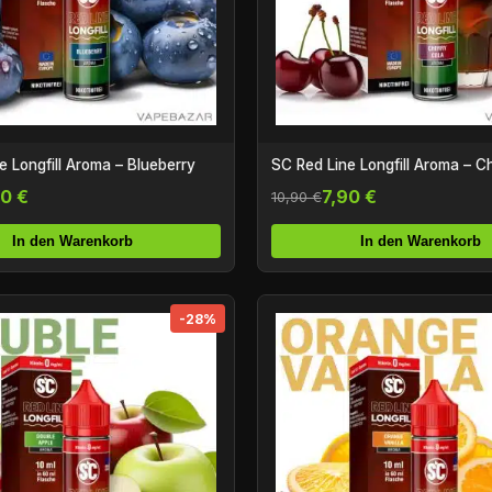
e Longfill Aroma – Blueberry
SC Red Line Longfill Aroma – C
90 €
7,90 €
10,90 €
In den Warenkorb
In den Warenkorb
-28%