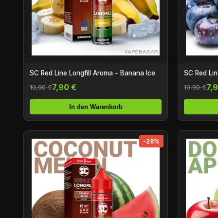
SC Red Line Longfill Aroma – Banana Ice
SC Red Lin
7,90 €
7,
10,90 €
10,90 €
In den Warenkorb
-28%