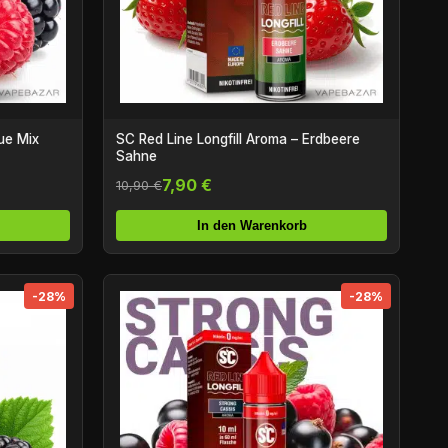
lue Mix
SC Red Line Longfill Aroma – Erdbeere
Sahne
7,90 €
10,90 €
In den Warenkorb
-28%
-28%