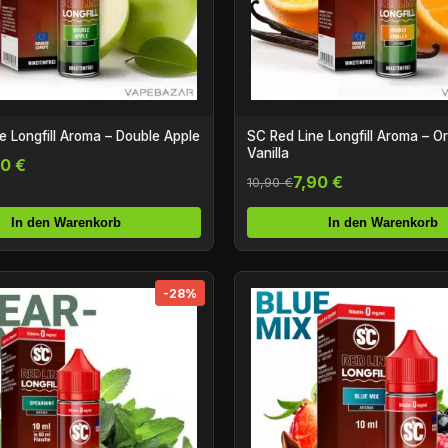
e Longfill Aroma – Double Apple
SC Red Line Longfill Aroma – O
Vanilla
90 €
7,90 €
10,90 €
In den Warenkorb
In den Warenkorb
-28%