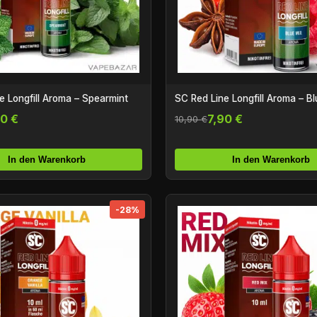
e Longfill Aroma – Spearmint
SC Red Line Longfill Aroma – B
90 €
7,90 €
10,90 €
In den Warenkorb
In den Warenkorb
-28%