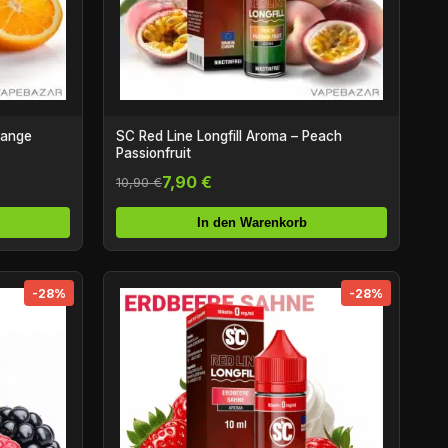
range
SC Red Line Longfill Aroma – Peach
Passionfruit
7,90 €
10,90 €
In den Warenkorb
-28%
-28%