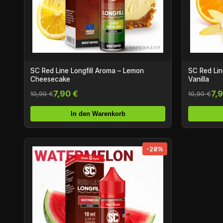
SC Red Line Longfill Aroma – Lemon
SC Red Lin
Cheesecake
Vanilla
7,90 €
7,
10,90 €
10,90 €
In den Warenkorb
-28%