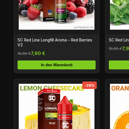
SC Red Line Longfill Aroma – Red Berries
SC Red Lin
V2
7,
10,90 €
7,90 €
10,90 €
In den Warenkorb
-28%