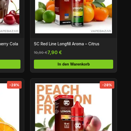
herry Cola
SC Red Line Longfill Aroma – Citrus
7,90 €
10,90 €
In den Warenkorb
-28%
-28%