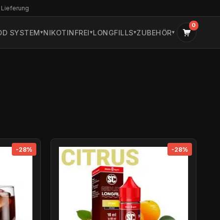
 Lieferung
0
OD SYSTEM
NIKOTINFREI
LONGFILLS
ZUBEHÖR
-28%
-28%