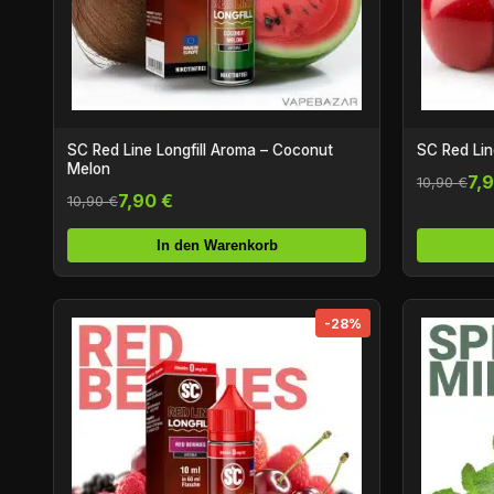
SC Red Line Longfill Aroma – Coconut
SC Red Lin
Melon
7,
10,90 €
7,90 €
10,90 €
In den Warenkorb
-28%