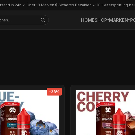
rsand in 24h
·
✓ Über 18 Marken
·
🔒 Sicheres Bezahlen
·
✓ 18+ Altersprüfung bei
HOME
SHOP
MARKEN
P
-28%