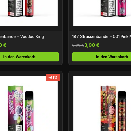
senbande – Voodoo King
187 Strassenbande – 001 Pink 
0 €
3,90 €
9,90 €
In den Warenkorb
In den Warenkorb
-61%