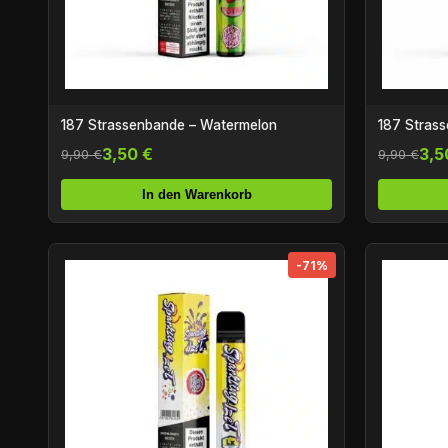
187 Strassenbande – Watermelon
187 Stras
3,50 €
3,5
9,90 €
9,90 €
In den Warenkorb
-71%