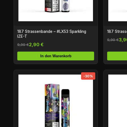
187 Strassenbande – #LX53 Sparkling
187 Strass
IZE-T
3,9
9,90 €
2,90 €
9,90 €
In den Warenkorb
-30%