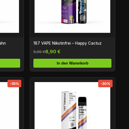
ahn
187 VAPE Nikotinfrei – Happy Cactuz
6,90 €
9,90 €
In den Warenkorb
-35%
-30%