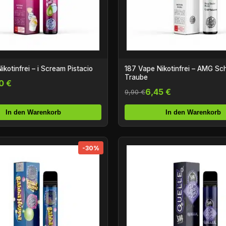
kotinfrei – i Scream Pistacio
187 Vape Nikotinfrei – AMG S
Traube
0 €
6,45 €
9,90 €
In den Warenkorb
In den Warenkorb
-30%