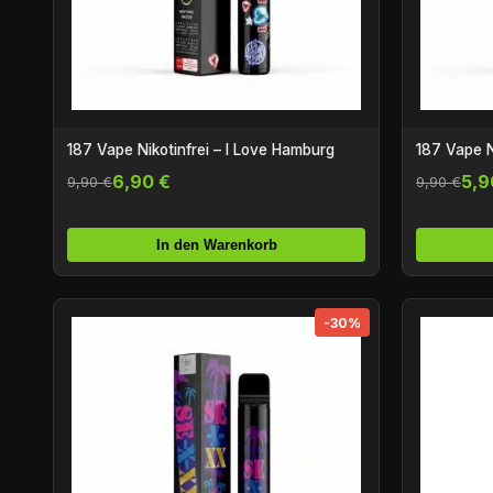
187 Vape Nikotinfrei – I Love Hamburg
187 Vape Ni
6,90 €
5,9
9,90 €
9,90 €
In den Warenkorb
-30%