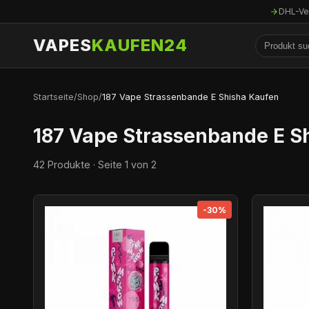
DHL-Ve
VAPES
KAUFEN24
Startseite
/
Shop
/
187 Vape Strassenbande E Shisha Kaufen
187 Vape Strassenbande E S
42 Produkte · Seite 1 von 2
-30%