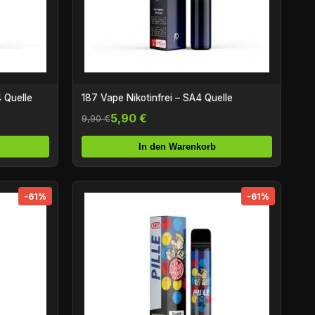
 Quelle
187 Vape Nikotinfrei – SA4 Quelle
5,90 €
9,90 €
In den Warenkorb
-61%
-61%