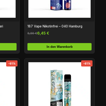
ri
187 Vape Nikotinfrei – 040 Hamburg
6,45 €
9,90 €
In den Warenkorb
-61%
-61%