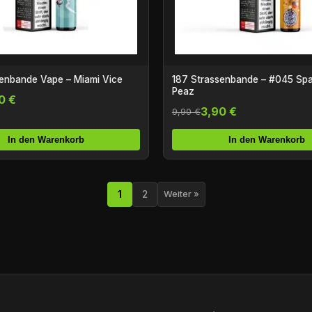
senbande Vape – Miami Vice
187 Strassenbande – #045 Spa
Peaz
0 €
3,90 €
9,90 €
In den Warenkorb
In den Warenkorb
1
2
Weiter »