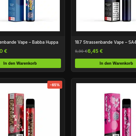
senbande Vape – Babba Huppa
187 Strassenbande Vape – SA4
0 €
6,45 €
9,90 €
In den Warenkorb
In den Warenkorb
-65%