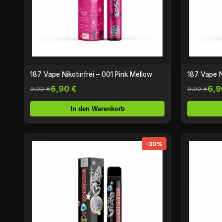
187 Vape Nikotinfrei – 001 Pink Mellow
187 Vape N
6,90 €
6,9
9,90 €
9,90 €
In den Warenkorb
-30%