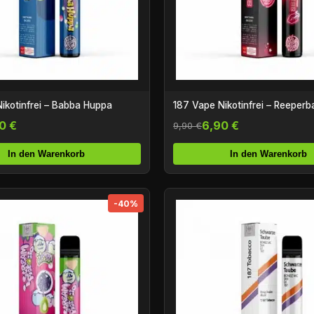
ikotinfrei – Babba Huppa
187 Vape Nikotinfrei – Reeperb
0 €
6,90 €
9,90 €
In den Warenkorb
In den Warenkorb
-40%