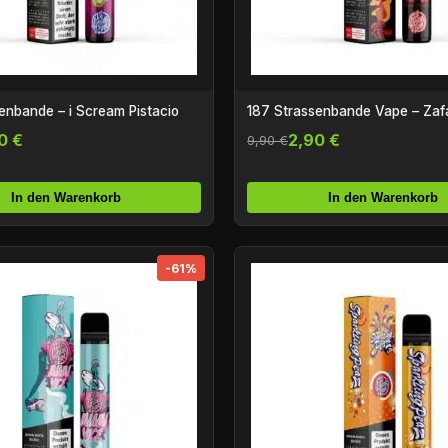
enbande – i Scream Pistacio
187 Strassenbande Vape – Zafa
0 €
2,90 €
9,90 €
In den Warenkorb
In den Warenkorb
-61%