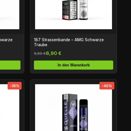
chwarze
187 Strassenbande – AMG Schwarze
Traube
6,90 €
9,90 €
In den Warenkorb
-35%
-40%