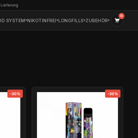
 Lieferung
0
OD SYSTEM
NIKOTINFREI
LONGFILLS
ZUBEHÖR
-30%
-30%