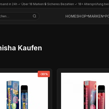
rsand in 24h
·
✓ Über 18 Marken
·
🔒 Sicheres Bezahlen
·
✓ 18+ Altersprüfung bei
HOME
SHOP
MARKEN
P
hisha Kaufen
-30%