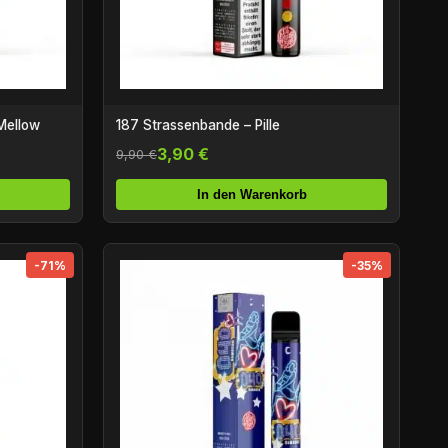
Mellow
187 Strassenbande – Pille
3,90 €
9,90 €
In den Warenkorb
-71%
-35%