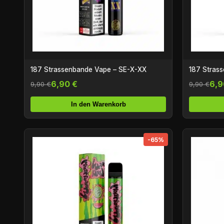
187 Strassenbande Vape – SE-X-XX
187 Stras
6,90 €
6,9
9,90 €
9,90 €
In den Warenkorb
-65%