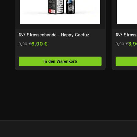
187 Strassenbande – Happy Cactuz
187 Stras
6,90 €
3,9
9,90 €
9,90 €
In den Warenkorb