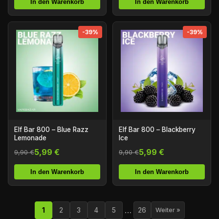
In den Warenkorb
In den Warenkorb
-39%
-39%
Elf Bar 800 – Blue Razz
Elf Bar 800 – Blackberry
Lemonade
Ice
5,99 €
5,99 €
9,90 €
9,90 €
In den Warenkorb
In den Warenkorb
…
1
2
3
4
5
26
Weiter »