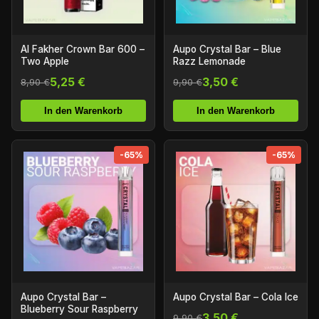
Al Fakher Crown Bar 600 –
Aupo Crystal Bar – Blue
Two Apple
Razz Lemonade
5,25 €
3,50 €
8,90 €
9,90 €
In den Warenkorb
In den Warenkorb
-65%
-65%
Aupo Crystal Bar –
Aupo Crystal Bar – Cola Ice
Blueberry Sour Raspberry
3,50 €
9,90 €