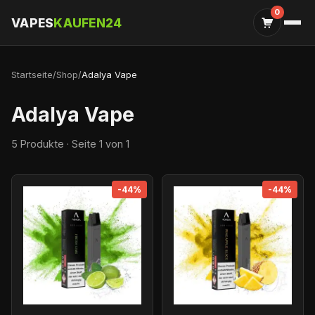
0
VAPES
KAUFEN24
Startseite
/
Shop
/
Adalya Vape
Adalya Vape
5 Produkte · Seite 1 von 1
-44%
-44%