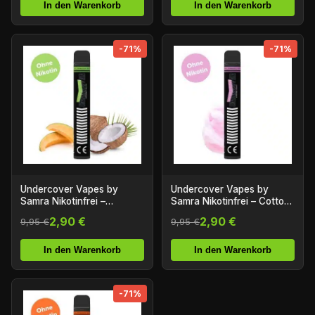
In den Warenkorb
In den Warenkorb
-71%
-71%
Undercover Vapes by
Undercover Vapes by
Samra Nikotinfrei –
Samra Nikotinfrei – Cotton
Coconut Melon
Candy
2,90 €
2,90 €
9,95 €
9,95 €
In den Warenkorb
In den Warenkorb
-71%