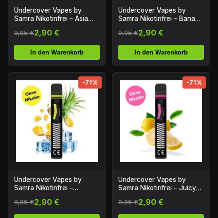
Undercover Vapes by
Undercover Vapes by
Samra Nikotinfrei – Asia
Samra Nikotinfrei – Banana
Fruits
Milk
2,90 €
2,90 €
9,95 €
9,95 €
In den Warenkorb
In den Warenkorb
-71%
-71%
Undercover Vapes by
Undercover Vapes by
Samra Nikotinfrei –
Samra Nikotinfrei – Juicy
Pineapple Ice
Lemonade
2,90 €
2,90 €
9,95 €
9,95 €