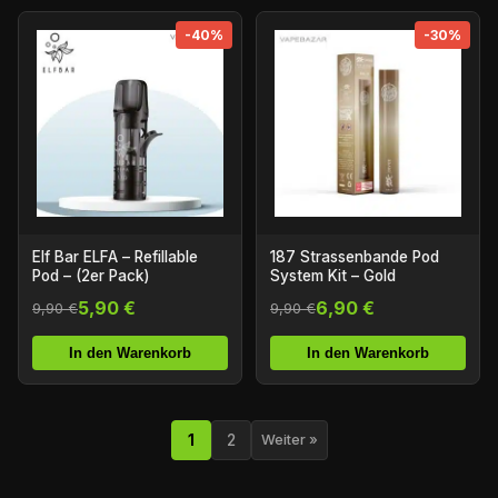
-40%
-30%
Elf Bar ELFA – Refillable
187 Strassenbande Pod
Pod – (2er Pack)
System Kit – Gold
5,90 €
6,90 €
9,90 €
9,90 €
In den Warenkorb
In den Warenkorb
1
2
Weiter »