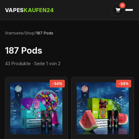
0
VAPES
KAUFEN24
Startseite
/
Shop
/
187 Pods
187 Pods
43 Produkte · Seite 1 von 2
-34%
-34%