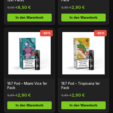
(2er Pack)
Pack
6,50 €
2,90 €
9,90 €
5,85 €
In den Warenkorb
In den Warenkorb
-50%
-50%
187 Pod – Miami Vice 1er
187 Pod – Tropicana 1er
Pack
Pack
2,90 €
2,90 €
5,85 €
5,85 €
In den Warenkorb
In den Warenkorb