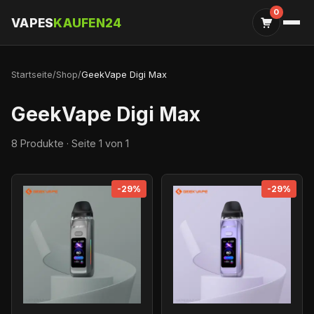
0
VAPES
KAUFEN24
Startseite
/
Shop
/
GeekVape Digi Max
GeekVape Digi Max
8 Produkte · Seite 1 von 1
-29%
-29%