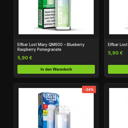
Elfbar Lost Mary QM600 – Blueberry
Elfbar Los
Raspberry Pomegranate
5,90 €
5,90 €
In den Warenkorb
-34%