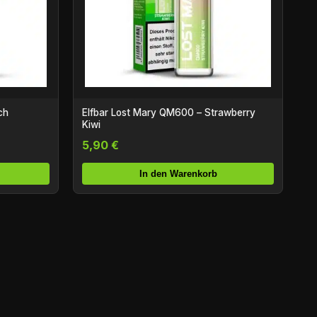
ch
Elfbar Lost Mary QM600 – Strawberry
Kiwi
5,90 €
In den Warenkorb