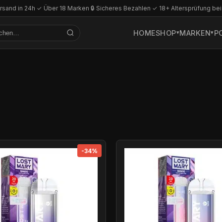
rsand in 24h
·
✓ Über 18 Marken
·
🔒 Sicheres Bezahlen
·
✓ 18+ Altersprüfung bei
HOME
SHOP
MARKEN
P
-34%