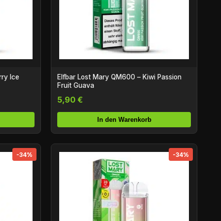
ry Ice
Elfbar Lost Mary QM600 – Kiwi Passion
Fruit Guava
5,90 €
In den Warenkorb
-34%
-34%