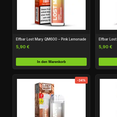
Elfbar Lost Mary QM600 – Pink Lemonade
Elfbar Lo
5,90 €
5,90 €
In den Warenkorb
-34%