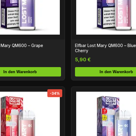
st Mary QM600 – Grape
Elfbar Lost Mary QM600 – Blu
Cherry
5,90 €
In den Warenkorb
In den Warenkorb
-34%