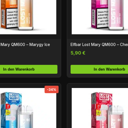
t Mary QM600 – Marygy Ice
Elfbar Lost Mary QM600 – Cher
5,90 €
In den Warenkorb
In den Warenkorb
-34%