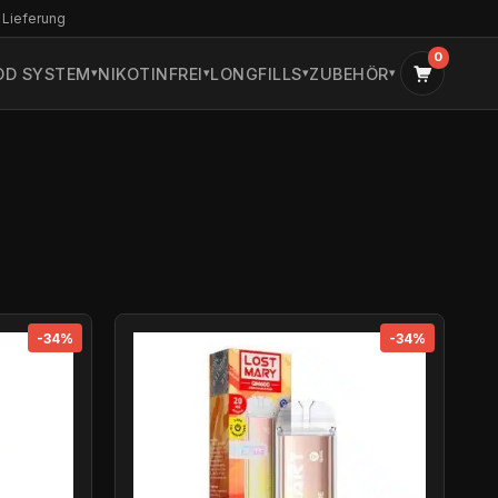
 Lieferung
0
OD SYSTEM
NIKOTINFREI
LONGFILLS
ZUBEHÖR
-34%
-34%