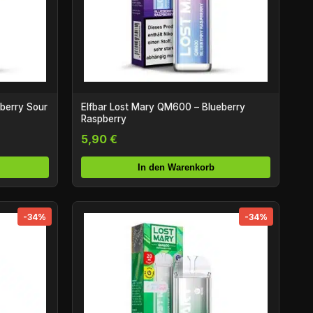
berry Sour
Elfbar Lost Mary QM600 – Blueberry
Raspberry
5,90 €
In den Warenkorb
-34%
-34%