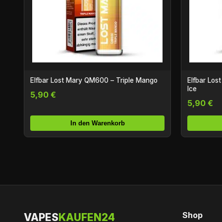
Elfbar Lost Mary QM600 – Triple Mango
Elfbar Lo
Ice
5,90 €
5,90 €
In den Warenkorb
Shop
VAPES
KAUFEN24