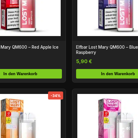
t Mary QM600 – Red Apple Ice
Elfbar Lost Mary QM600 – Blue
Raspberry
5,90 €
In den Warenkorb
In den Warenkorb
-34%