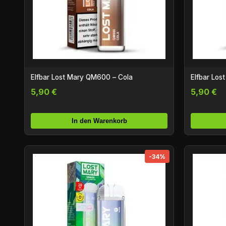
Elfbar Lost Mary QM600 – Cola
Elfbar Los
5,90 €
5,90 €
In den Warenkorb
-34%