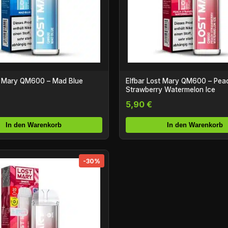
st Mary QM600 – Mad Blue
Elfbar Lost Mary QM600 – Pea
Strawberry Watermelon Ice
5,90 €
In den Warenkorb
In den Warenkorb
-30%