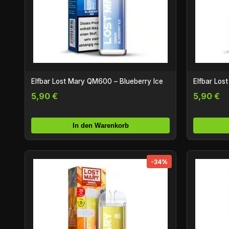
Elfbar Lost Mary QM600 – Blueberry Ice
Elfbar Lo
5,90 €
5,90 €
In den Warenkorb
-34%