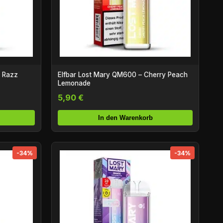
e Razz
Elfbar Lost Mary QM600 – Cherry Peach
Lemonade
5,90 €
In den Warenkorb
-34%
-34%