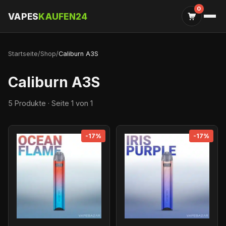
0
VAPES
KAUFEN24
Startseite
/
Shop
/
Caliburn A3S
Caliburn A3S
5 Produkte · Seite 1 von 1
-17%
-17%