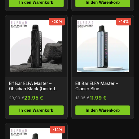
In den Warenkorb
In den Warenkorb
-20%
-14%
Elf Bar ELFA Master –
Elf Bar ELFA Master –
Obsidian Black (Limited
Glacier Blue
Edition)
23,95 €
11,99 €
29,99 €
13,95 €
In den Warenkorb
In den Warenkorb
-14%