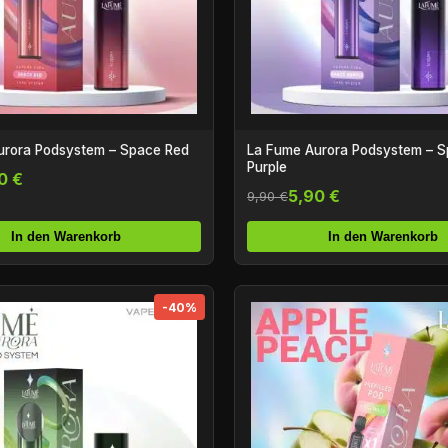
urora Podsystem – Space Red
La Fume Aurora Podsystem – 
Purple
0 €
5,90 €
9,90 €
In den Warenkorb
In den Warenkorb
-40%