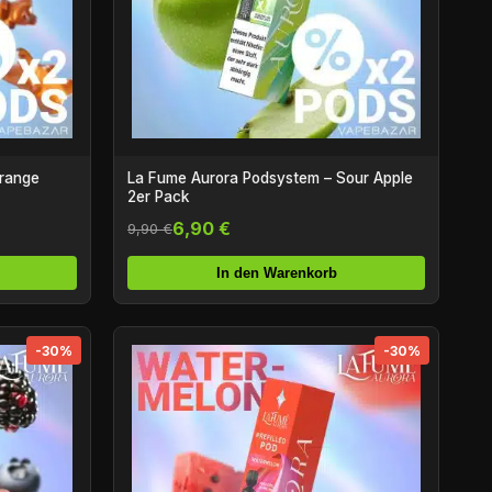
Orange
La Fume Aurora Podsystem – Sour Apple
2er Pack
6,90 €
9,90 €
In den Warenkorb
-30%
-30%