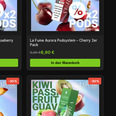
lueberry
La Fume Aurora Podsystem – Cherry 2er
Pack
6,90 €
9,90 €
In den Warenkorb
-30%
-30%