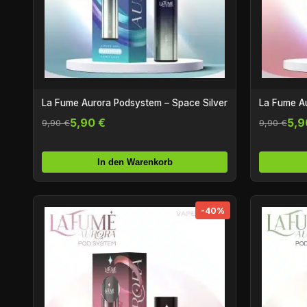
La Fume Aurora Podsystem – Space Silver
La Fume A
5,90 €
5,9
9,90 €
9,90 €
In den Warenkorb
-40%