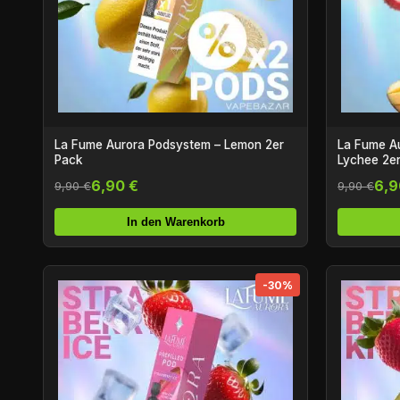
La Fume Aurora Podsystem – Lemon 2er
La Fume A
Pack
Lychee 2e
6,90 €
6,9
9,90 €
9,90 €
In den Warenkorb
-30%