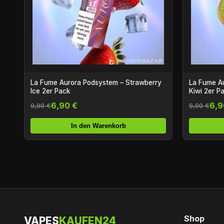
La Fume Aurora Podsystem – Strawberry
La Fume A
Ice 2er Pack
Kiwi 2er P
6,90 €
6,9
9,90 €
9,90 €
In den Warenkorb
Shop
VAPES
KAUFEN24