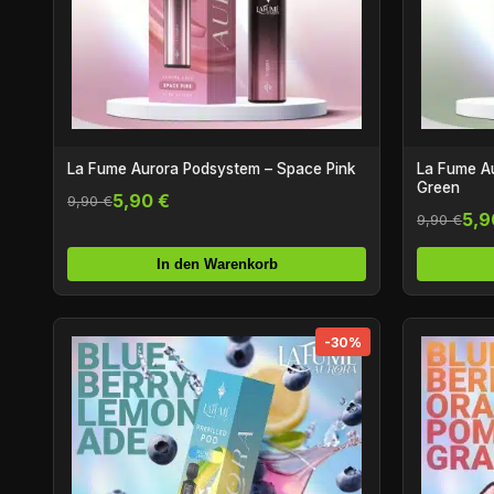
La Fume Aurora Podsystem – Space Pink
La Fume A
Green
5,90 €
9,90 €
5,9
9,90 €
In den Warenkorb
-30%