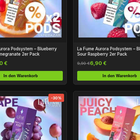
rora Podsystem – Blueberry
La Fume Aurora Podsystem – B
megranate 2er Pack
Sour Raspberry 2er Pack
0 €
6,90 €
9,90 €
In den Warenkorb
In den Warenkorb
-30%