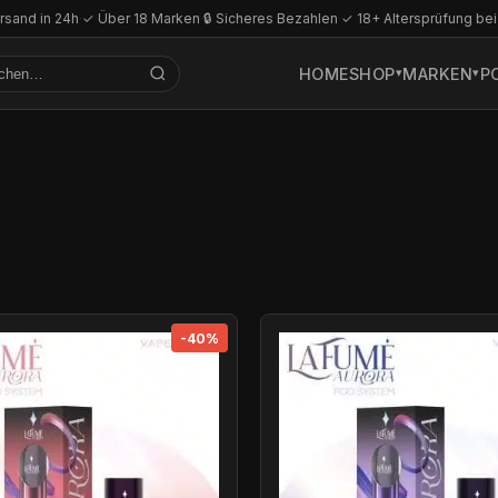
rsand in 24h
·
✓ Über 18 Marken
·
🔒 Sicheres Bezahlen
·
✓ 18+ Altersprüfung bei
HOME
SHOP
MARKEN
P
-40%