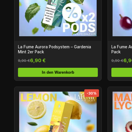
La Fume Aurora Podsystem – Gardenia
La Fume A
Mint 2er Pack
Pack
6,90 €
6,9
9,90 €
9,90 €
In den Warenkorb
-30%