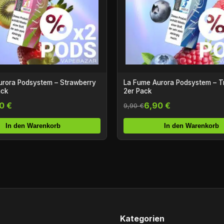
urora Podsystem – Strawberry
La Fume Aurora Podsystem – Tr
ack
2er Pack
0 €
6,90 €
9,90 €
In den Warenkorb
In den Warenkorb
Kategorien