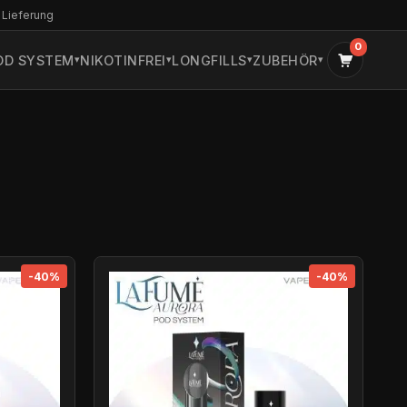
 Lieferung
0
OD SYSTEM
NIKOTINFREI
LONGFILLS
ZUBEHÖR
-40%
-40%