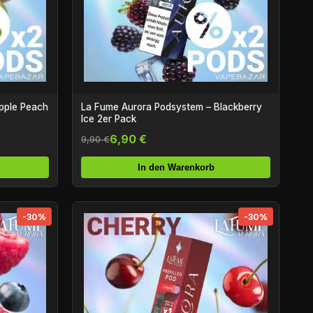
pple Peach
La Fume Aurora Podsystem – Blackberry
Ice 2er Pack
6,90 €
9,90 €
In den Warenkorb
-30%
-30%