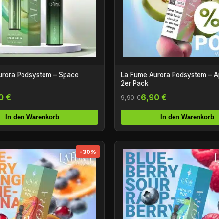
urora Podsystem – Space
La Fume Aurora Podsystem – A
2er Pack
0 €
6,90 €
9,90 €
In den Warenkorb
In den Warenkorb
-30%