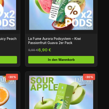
uicy Peach
La Fume Aurora Podsystem – Kiwi
Passionfruit Guava 2er Pack
6,90 €
9,90 €
In den Warenkorb
-30%
-30%