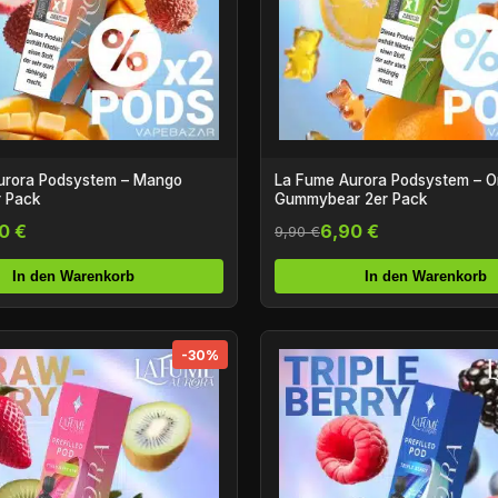
urora Podsystem – Mango
La Fume Aurora Podsystem – 
r Pack
Gummybear 2er Pack
0 €
6,90 €
9,90 €
In den Warenkorb
In den Warenkorb
-30%