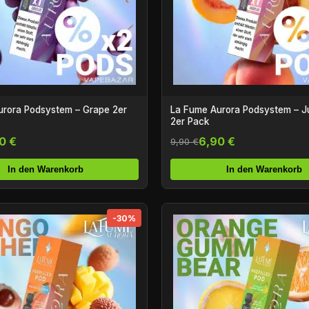
urora Podsystem – Grape 2er
La Fume Aurora Podsystem – J
2er Pack
0 €
6,90 €
9,90 €
In den Warenkorb
In den Warenkorb
-30%