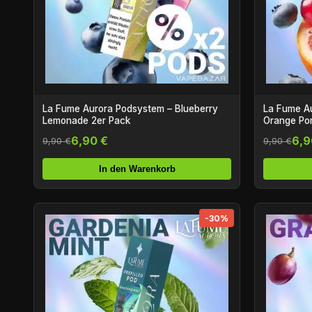
La Fume Aurora Podsystem – Blueberry
La Fume Au
Lemonade 2er Pack
Orange Po
6,90 €
6,9
9,90 €
9,90 €
In den Warenkorb
-30%