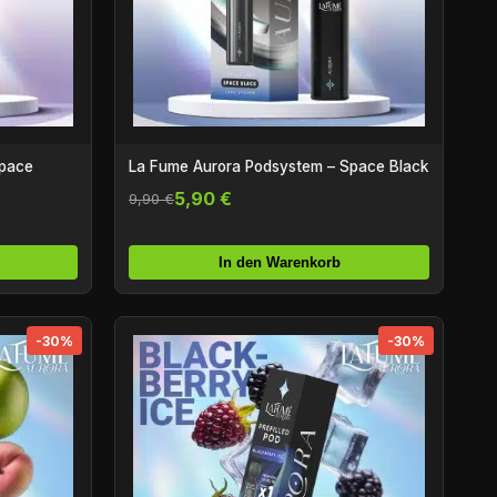
Space
La Fume Aurora Podsystem – Space Black
5,90 €
9,90 €
In den Warenkorb
-30%
-30%