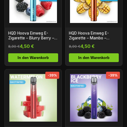
HQD Hoova Einweg E-
HQD Hoova Einweg E-
Zigarette – Blurry Berry –
Zigarette – Mambo –
Nikotinfrei
Nikotinfrei
4,50 €
4,50 €
8,90 €
8,90 €
In den Warenkorb
In den Warenkorb
-39%
-39%