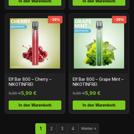
In den Warenkorb
In den Warenkorb
-39%
-39%
Elf Bar 800 – Cherry –
Elf Bar 800 – Grape Mint –
NIKOTINFREI
NIKOTINFREI
5,99 €
5,99 €
9,90 €
9,90 €
In den Warenkorb
In den Warenkorb
1
2
3
4
Weiter »