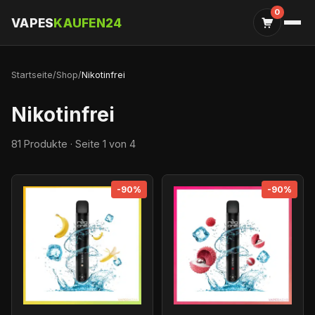
0
VAPES
KAUFEN24
Startseite
/
Shop
/
Nikotinfrei
Nikotinfrei
81 Produkte · Seite 1 von 4
-90%
-90%