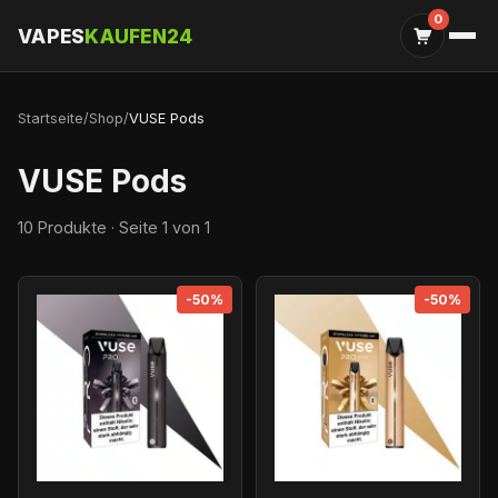
0
VAPES
KAUFEN24
Startseite
/
Shop
/
VUSE Pods
VUSE Pods
10 Produkte · Seite 1 von 1
-50%
-50%