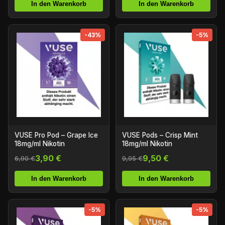
In den Warenkorb
In den Warenkorb
-43%
-5%
VUSE Pro Pod – Grape Ice
VUSE Pods – Crisp Mint
18mg/ml Nikotin
18mg/ml Nikotin
3,90 €
9,50 €
6,90 €
9,95 €
In den Warenkorb
In den Warenkorb
-5%
-5%