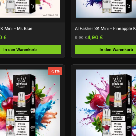
K Mini – Mr. Blue
Al Fakher 3K Mini – Pineapple K
0 €
4,90 €
9,90 €
In den Warenkorb
In den Warenkorb
-51%