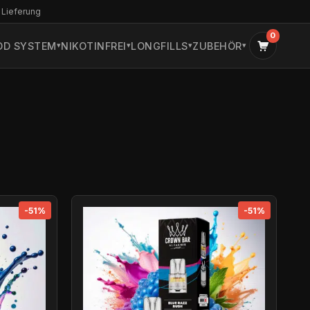
 Lieferung
0
OD SYSTEM
NIKOTINFREI
LONGFILLS
ZUBEHÖR
-51%
-51%