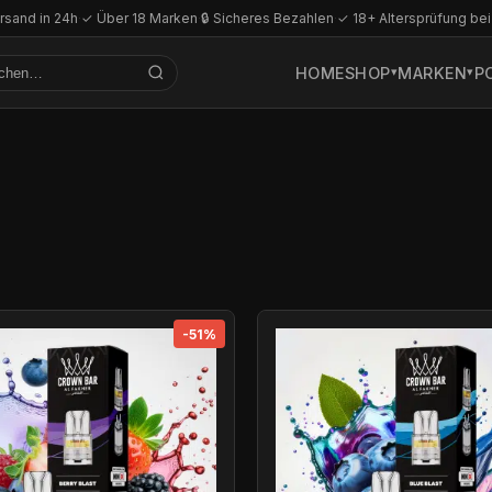
rsand in 24h
·
✓ Über 18 Marken
·
🔒 Sicheres Bezahlen
·
✓ 18+ Altersprüfung bei
HOME
SHOP
MARKEN
P
-51%