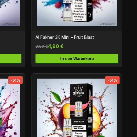
Al Fakher 3K Mini – Fruit Blast
4,90 €
9,90 €
In den Warenkorb
-51%
-51%