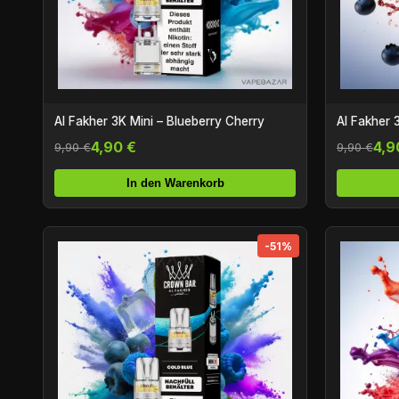
Al Fakher 3K Mini – Blueberry Cherry
Al Fakher 
4,90 €
4,9
9,90 €
9,90 €
In den Warenkorb
-51%