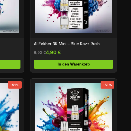
Al Fakher 3K Mini – Blue Razz Rush
4,90 €
9,90 €
In den Warenkorb
-51%
-51%