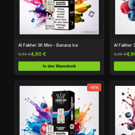
Al Fakher 3K Mini – Banana Ice
Al Fakher 3
4,90 €
4,9
9,90 €
9,90 €
In den Warenkorb
-51%