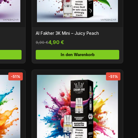
Al Fakher 3K Mini – Juicy Peach
4,90 €
9,90 €
In den Warenkorb
-51%
-51%