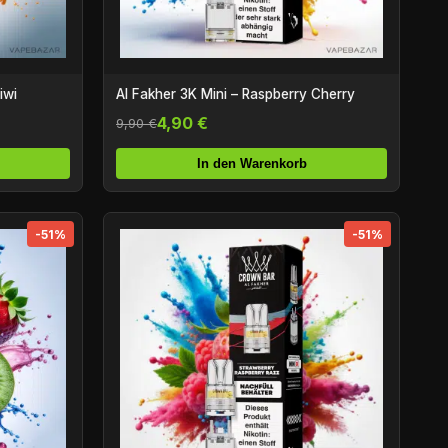
iwi
Al Fakher 3K Mini – Raspberry Cherry
4,90 €
9,90 €
In den Warenkorb
-51%
-51%