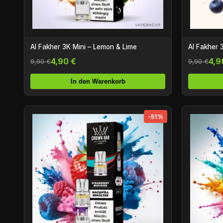
Al Fakher 3K Mini – Lemon & Lime
Al Fakher 3
4,90 €
4,9
9,90 €
9,90 €
In den Warenkorb
-51%