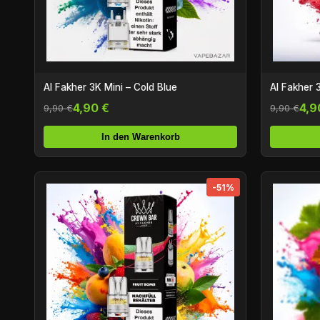
Al Fakher 3K Mini – Cold Blue
Al Fakher 
4,90 €
4,9
9,90 €
9,90 €
In den Warenkorb
-51%