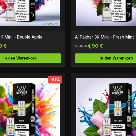
3K Mini – Double Apple
Al Fakher 3K Mini – Fresh Mint
0 €
4,90 €
9,90 €
In den Warenkorb
In den Warenkorb
-51%