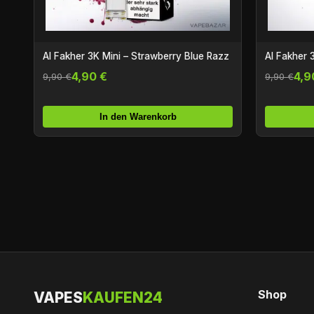
Al Fakher 3K Mini – Strawberry Blue Razz
Al Fakher 
4,90 €
4,9
9,90 €
9,90 €
In den Warenkorb
Shop
VAPES
KAUFEN24