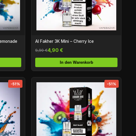
 Lemonade
Al Fakher 3K Mini – Cherry Ice
4,90 €
9,90 €
In den Warenkorb
-51%
-51%