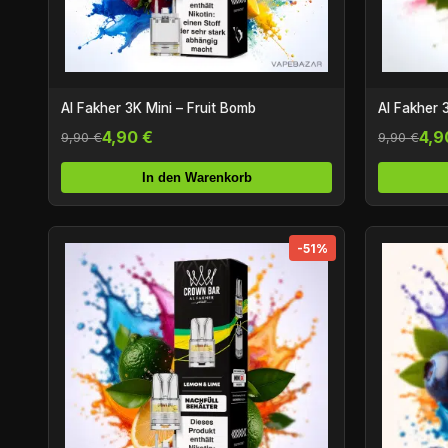
Al Fakher 3K Mini – Fruit Bomb
Al Fakher 
4,90 €
4,9
9,90 €
9,90 €
In den Warenkorb
-51%