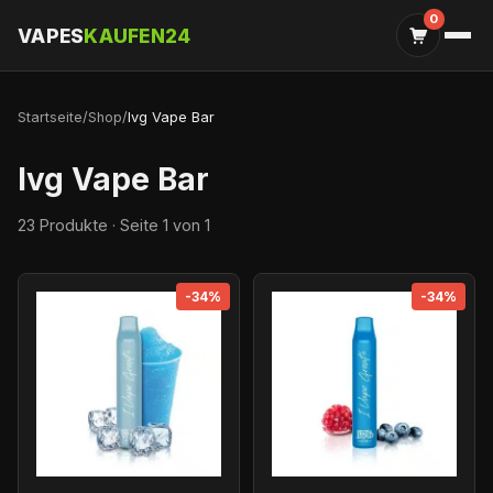
0
VAPES
KAUFEN24
Startseite
/
Shop
/
Ivg Vape Bar
Ivg Vape Bar
23 Produkte · Seite 1 von 1
-34%
-34%