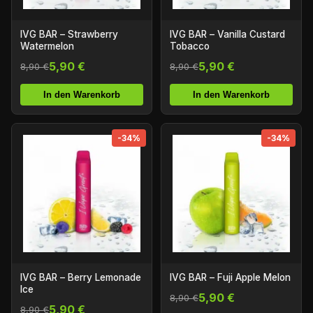
IVG BAR – Strawberry
IVG BAR – Vanilla Custard
Watermelon
Tobacco
5,90 €
5,90 €
8,90 €
8,90 €
In den Warenkorb
In den Warenkorb
-34%
-34%
IVG BAR – Berry Lemonade
IVG BAR – Fuji Apple Melon
Ice
5,90 €
8,90 €
5,90 €
8,90 €