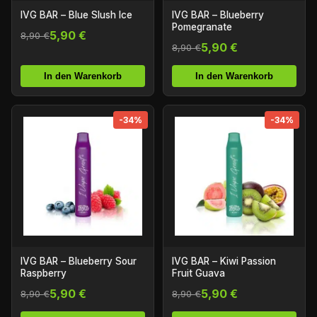
IVG BAR – Blue Slush Ice
IVG BAR – Blueberry
Pomegranate
5,90 €
8,90 €
5,90 €
8,90 €
In den Warenkorb
In den Warenkorb
-34%
-34%
IVG BAR – Blueberry Sour
IVG BAR – Kiwi Passion
Raspberry
Fruit Guava
5,90 €
5,90 €
8,90 €
8,90 €