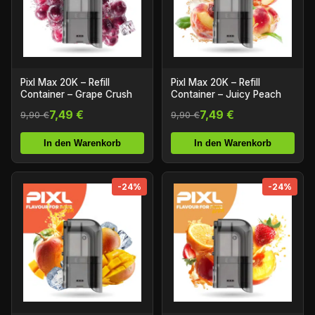
Pixl Max 20K – Refill
Pixl Max 20K – Refill
Container – Grape Crush
Container – Juicy Peach
7,49 €
7,49 €
9,90 €
9,90 €
In den Warenkorb
In den Warenkorb
-24%
-24%