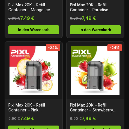
Pixl Max 20K – Refill
Pixl Max 20K – Refill
Container – Mango Ice
Container – Paradise
Punch
7,49 €
7,49 €
9,90 €
9,90 €
In den Warenkorb
In den Warenkorb
-24%
-24%
Pixl Max 20K – Refill
Pixl Max 20K – Refill
Container – Pink
Container – Strawberry
Lemonade
Burst
7,49 €
7,49 €
9,90 €
9,90 €