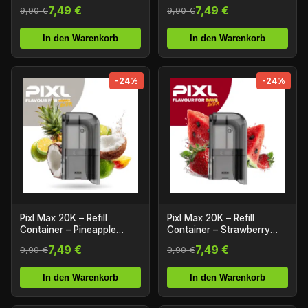
7,49 €
7,49 €
9,90 €
9,90 €
In den Warenkorb
In den Warenkorb
-24%
-24%
Pixl Max 20K – Refill
Pixl Max 20K – Refill
Container – Pineapple
Container – Strawberry
Coco
Watermelon
7,49 €
7,49 €
9,90 €
9,90 €
In den Warenkorb
In den Warenkorb