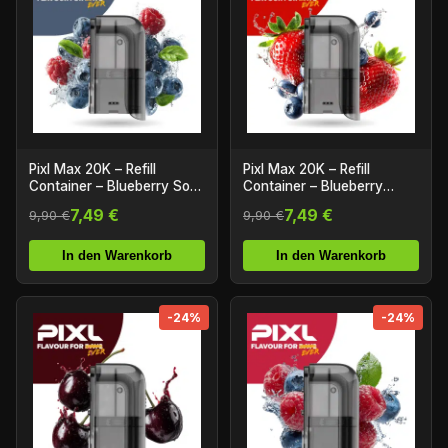
Pixl Max 20K – Refill
Pixl Max 20K – Refill
Container – Blueberry Sour
Container – Blueberry
Razz
Strawberry
7,49 €
7,49 €
9,90 €
9,90 €
In den Warenkorb
In den Warenkorb
-24%
-24%