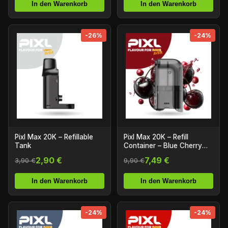
In den Warenkorb
In den Warenkorb
-26%
-24%
Pixl Max 20K – Refillable
Pixl Max 20K – Refill
Tank
Container – Blue Cherry
Cranberry
2,90 €
7,49 €
3,90 €
9,90 €
In den Warenkorb
In den Warenkorb
-24%
-24%