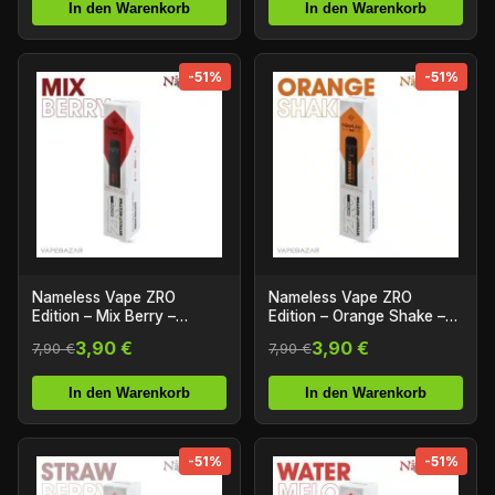
In den Warenkorb
In den Warenkorb
-51%
-51%
Nameless Vape ZRO
Nameless Vape ZRO
Edition – Mix Berry –
Edition – Orange Shake –
Nikotinfrei
Nikotinfrei
3,90 €
3,90 €
7,90 €
7,90 €
In den Warenkorb
In den Warenkorb
-51%
-51%