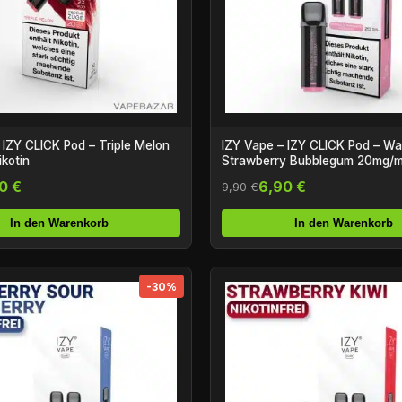
 IZY CLICK Pod – Triple Melon
IZY Vape – IZY CLICK Pod – W
kotin
Strawberry Bubblegum 20mg/ml
0 €
6,90 €
9,90 €
In den Warenkorb
In den Warenkorb
-30%