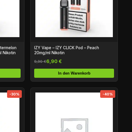
atermelon
IZY Vape – IZY CLICK Pod – Peach
 Nikotin
20mg/ml Nikotin
6,90 €
9,90 €
In den Warenkorb
-30%
-40%