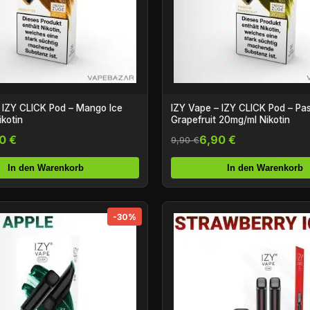
 IZY CLICK Pod – Mango Ice
IZY Vape – IZY CLICK Pod – Pa
kotin
Grapefruit 20mg/ml Nikotin
0 €
6,90 €
9,90 €
In den Warenkorb
In den Warenkorb
-30%