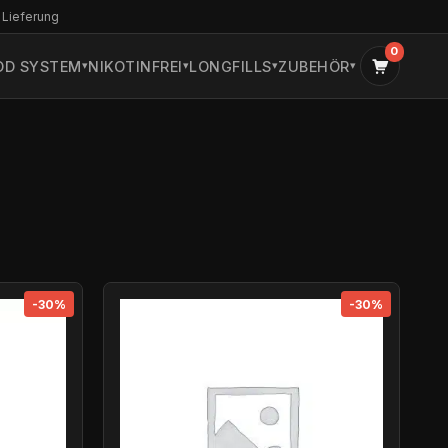
 Lieferung
0
OD SYSTEM
NIKOTINFREI
LONGFILLS
ZUBEHÖR
-30%
-30%