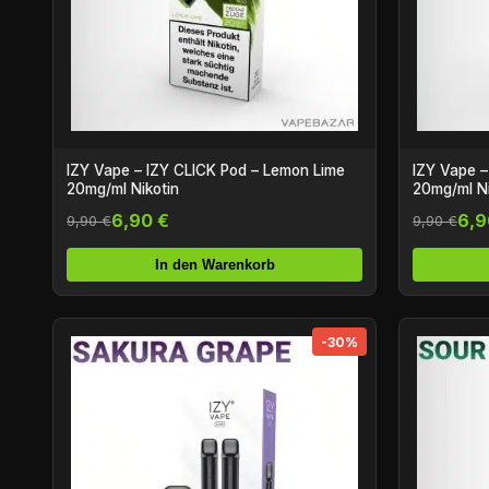
IZY Vape – IZY CLICK Pod – Lemon Lime
IZY Vape –
20mg/ml Nikotin
20mg/ml Ni
6,90 €
6,9
9,90 €
9,90 €
In den Warenkorb
-30%