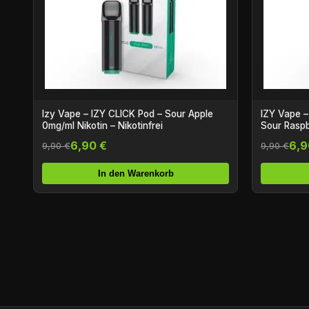
Izy Vape – IZY CLICK Pod – Sour Apple
IZY Vape –
0mg/ml Nikotin – Nikotinfrei
Sour Raspb
Nikotinfrei
6,90 €
6,9
9,90 €
9,90 €
In den Warenkorb