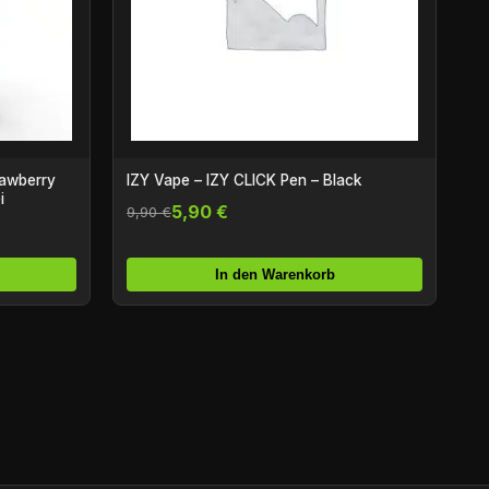
rawberry
IZY Vape – IZY CLICK Pen – Black
i
5,90 €
9,90 €
In den Warenkorb