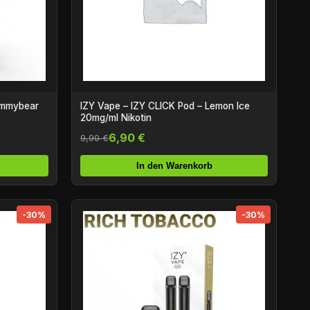
ummybear
IZY Vape – IZY CLICK Pod – Lemon Ice
20mg/ml Nikotin
6,90 €
9,90 €
In den Warenkorb
-30%
-30%