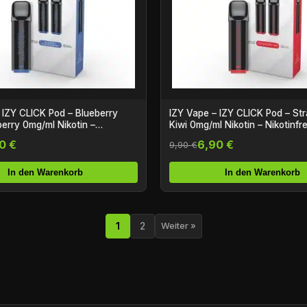
 IZY CLICK Pod – Blueberry
IZY Vape – IZY CLICK Pod – St
erry 0mg/ml Nikotin –
Kiwi 0mg/ml Nikotin – Nikotinfre
0 €
6,90 €
9,90 €
In den Warenkorb
In den Warenkorb
1
2
Weiter »