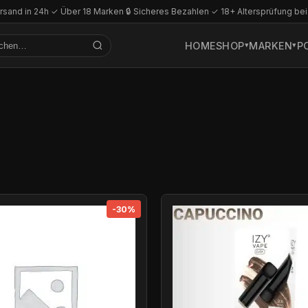
rsand in 24h
·
✓ Über 18 Marken
·
🔒 Sicheres Bezahlen
·
✓ 18+ Altersprüfung bei
HOME
SHOP
MARKEN
P
-30%