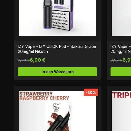
IZY Vape – IZY CLICK Pod – Sakura Grape
IZY Vape –
20mg/ml Nikotin
20mg/ml Ni
6,90 €
6,9
9,90 €
9,90 €
In den Warenkorb
-30%