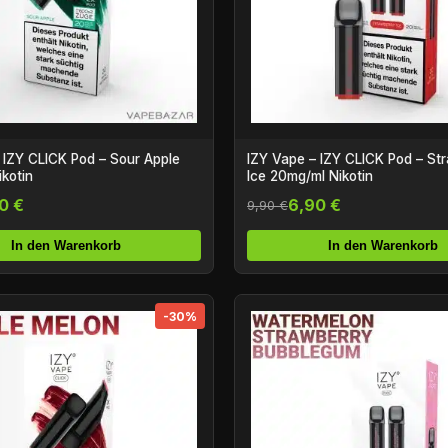
 IZY CLICK Pod – Sour Apple
IZY Vape – IZY CLICK Pod – St
kotin
Ice 20mg/ml Nikotin
0 €
6,90 €
9,90 €
In den Warenkorb
In den Warenkorb
-30%