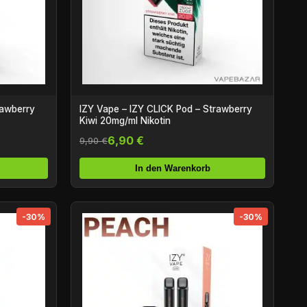
rawberry
IZY Vape – IZY CLICK Pod – Strawberry
Kiwi 20mg/ml Nikotin
6,90 €
9,90 €
In den Warenkorb
-30%
-30%