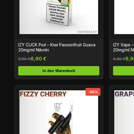
IZY CLICK Pod – Kiwi Passionfruit Guava
IZY Vape –
20mg/ml Nikotin
20mg/ml Ni
6,90 €
6,9
9,90 €
9,90 €
In den Warenkorb
-30%