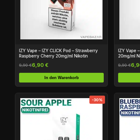
IZY Vape – IZY CLICK Pod – Strawberry
IZY Vape –
Raspberry Cherry 20mg/ml Nikotin
20mg/ml Ni
6,90 €
6,9
9,90 €
9,90 €
In den Warenkorb
-30%