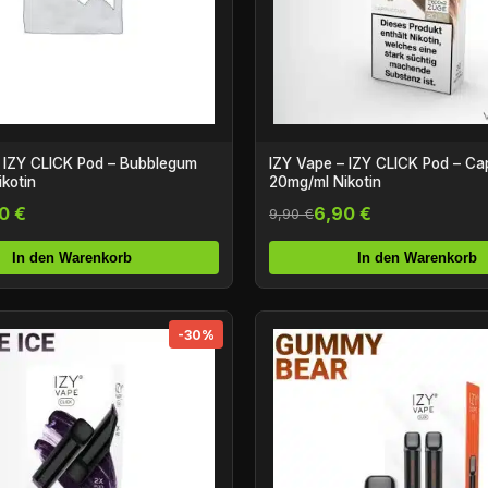
 IZY CLICK Pod – Bubblegum
IZY Vape – IZY CLICK Pod – C
kotin
20mg/ml Nikotin
0 €
6,90 €
9,90 €
In den Warenkorb
In den Warenkorb
-30%