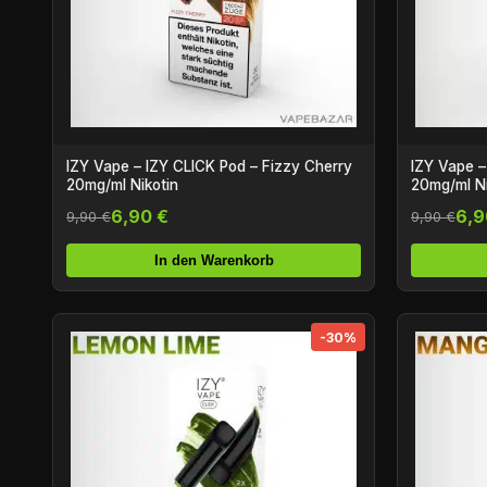
IZY Vape – IZY CLICK Pod – Fizzy Cherry
IZY Vape –
20mg/ml Nikotin
20mg/ml Ni
6,90 €
6,9
9,90 €
9,90 €
In den Warenkorb
-30%