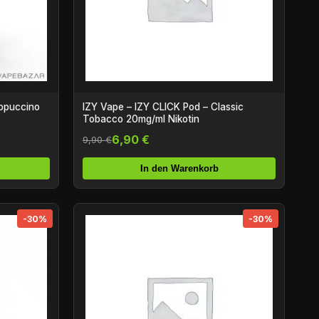
appuccino
IZY Vape – IZY CLICK Pod – Classic
Tobacco 20mg/ml Nikotin
6,90 €
9,90 €
In den Warenkorb
-30%
-30%