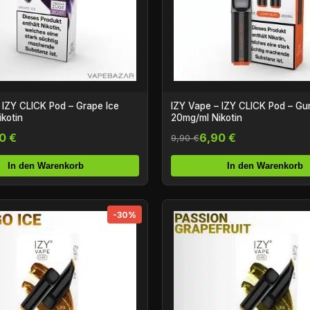
 IZY CLICK Pod – Grape Ice
IZY Vape – IZY CLICK Pod – G
kotin
20mg/ml Nikotin
0 €
6,90 €
9,90 €
In den Warenkorb
In den Warenkorb
-30%