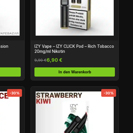
ssion
IZY Vape – IZY CLICK Pod – Rich Tobacco
20mg/ml Nikotin
6,90 €
9,90 €
In den Warenkorb
-30%
-30%