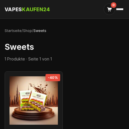
0
VAPES
KAUFEN24
Startseite
/
Shop
/
Sweets
Sweets
1 Produkte · Seite 1 von 1
-40%