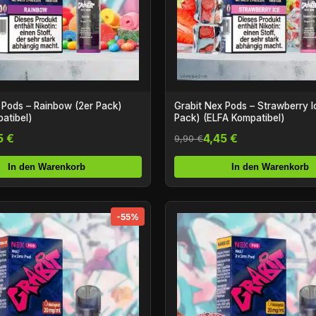
nbow (2er Pack)
Grabit Nex Pods – Strawberry Ice (2er
atibel)
Pack) (ELFA Kompatibel)
5 €
4,45 €
9,90 €
In den Warenkorb
In den Warenkorb
-55%