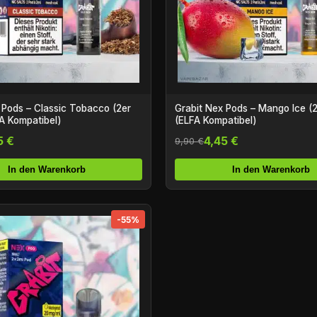
 Pods – Classic Tobacco (2er
Grabit Nex Pods – Mango Ice (
A Kompatibel)
(ELFA Kompatibel)
5 €
4,45 €
9,90 €
In den Warenkorb
In den Warenkorb
-55%