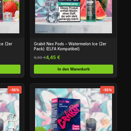
Grabit Nex Pods – Watermelon Ice (2er
Pack) (ELFA Kompatibel)
4,45 €
9,90 €
In den Warenkorb
-55%
-55%