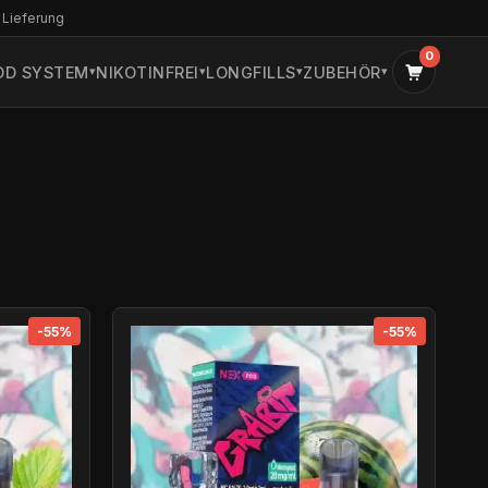
 Lieferung
0
OD SYSTEM
NIKOTINFREI
LONGFILLS
ZUBEHÖR
-55%
-55%