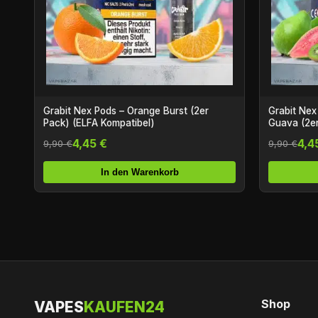
Grabit Nex Pods – Orange Burst (2er
Grabit Nex
Pack) (ELFA Kompatibel)
Guava (2er
4,45 €
4,4
9,90 €
9,90 €
In den Warenkorb
Shop
VAPES
KAUFEN24