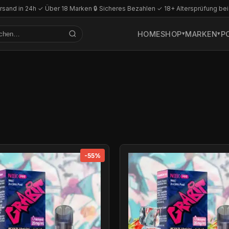
rsand in 24h
·
✓ Über 18 Marken
·
🔒 Sicheres Bezahlen
·
✓ 18+ Altersprüfung bei
HOME
SHOP
MARKEN
P
-55%