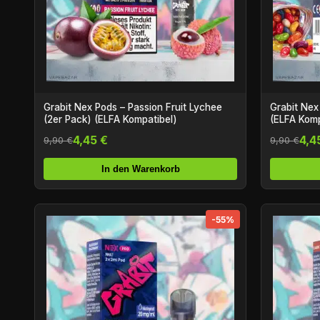
Grabit Nex Pods – Passion Fruit Lychee
Grabit Nex Pods – Rai
(2er Pack) (ELFA Kompatibel)
(ELFA Komp
4,45 €
4,4
9,90 €
9,90 €
In den Warenkorb
-55%