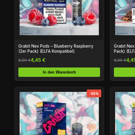
Grabit Nex Pods – Blueberry Raspberry
Grabit Nex
(2er Pack) (ELFA Kompatibel)
Pack) (ELF
4,45 €
4,4
9,90 €
9,90 €
In den Warenkorb
-55%