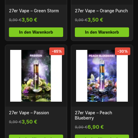
27er Vape – Green Storm
27er Vape – Orange Punch
3,50 €
3,50 €
9,90 €
9,90 €
In den Warenkorb
In den Warenkorb
-65%
-30%
27er Vape – Passion
27er Vape – Peach
Blueberry
3,50 €
9,90 €
6,90 €
9,90 €