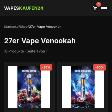
0
VAPES
KAUFEN24
Startseite
/
Shop
/
27er Vape Venookah
27er Vape Venookah
18 Produkte · Seite 1 von 1
-65%
-30%