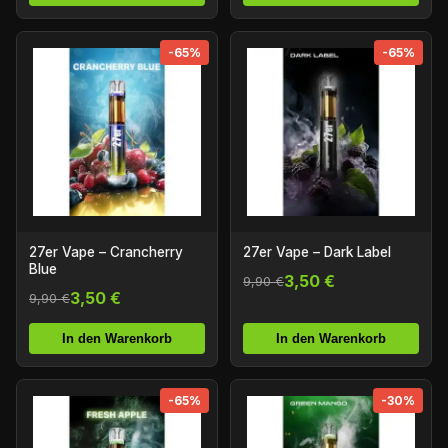
-65%
-65%
27er Vape – Crancherry
27er Vape – Dark Label
Blue
3,50 €
9,90 €
3,50 €
9,90 €
In den Warenkorb
In den Warenkorb
-65%
-30%