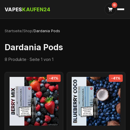
0
VAPES
KAUFEN24
Startseite
/
Shop
/
Dardania Pods
Dardania Pods
8 Produkte · Seite 1 von 1
-41%
-41%