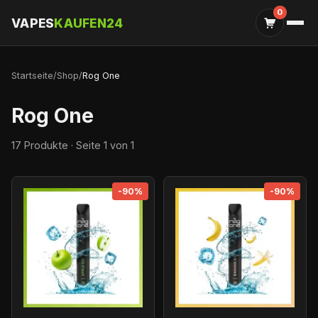
0
VAPES
KAUFEN24
Startseite
/
Shop
/
Rog One
Rog One
17 Produkte · Seite 1 von 1
-90%
-90%