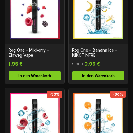
Rog One – Mixberry –
Rog One – Banana Ice –
Einweg Vape
NIKOTINFREI
1,95 €
0,99 €
9,90 €
In den Warenkorb
In den Warenkorb
-90%
-90%