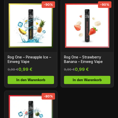
-90%
-90%
Rog One – Pineapple Ice –
Rog One – Strawberry
Einweg Vape
Banana – Einweg Vape
0,99 €
0,99 €
9,90 €
9,90 €
In den Warenkorb
In den Warenkorb
-80%