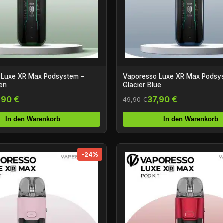
 Luxe XR Max Podsystem –
Vaporesso Luxe XR Max Podsy
en
Glacier Blue
,90 €
37,90 €
49,90 €
In den Warenkorb
In den Warenkorb
-24%