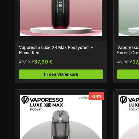
Vaporesso Luxe XR Max Podsystem –
Vaporesso
Flame Red
Forest Gre
37,90 €
37
49,90 €
49,90 €
In den Warenkorb
-24%