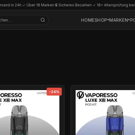
rsand in 24h
·
✓ Über 18 Marken
·
🔒 Sicheres Bezahlen
·
✓ 18+ Altersprüfung bei
HOME
SHOP
MARKEN
P
-24%