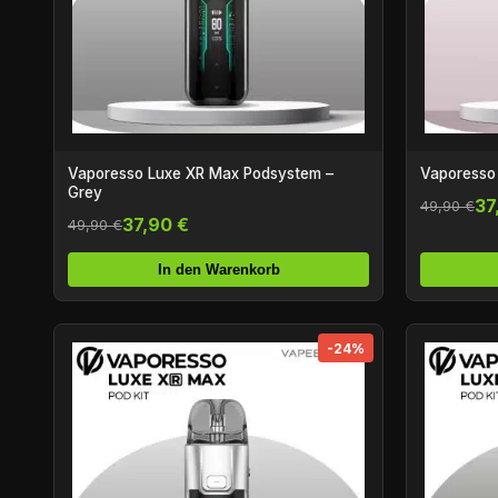
Vaporesso Luxe XR Max Podsystem –
Vaporesso
Grey
37
49,90 €
37,90 €
49,90 €
In den Warenkorb
-24%