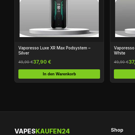
Vaporesso Luxe XR Max Podsystem –
Vaporesso
Silver
White
37,90 €
37
49,90 €
49,90 €
In den Warenkorb
Shop
VAPES
KAUFEN24