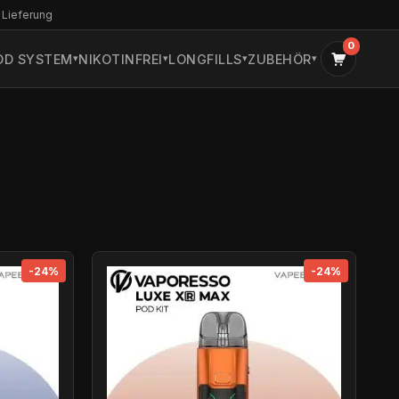
 Lieferung
0
OD SYSTEM
NIKOTINFREI
LONGFILLS
ZUBEHÖR
-24%
-24%