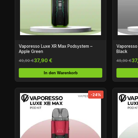
Vaporesso Luxe XR Max Podsystem –
Vaporesso
Apple Green
Black
37,90 €
37
49,90 €
49,90 €
In den Warenkorb
-24%