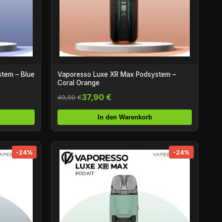
tem – Blue
Vaporesso Luxe XR Max Podsystem –
Coral Orange
37,90 €
49,90 €
In den Warenkorb
-24%
-24%