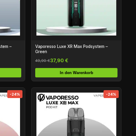
stem –
Vaporesso Luxe XR Max Podsystem –
Green
37,90 €
49,90 €
In den Warenkorb
-24%
-24%