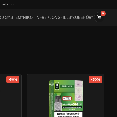
 Lieferung
0
OD SYSTEM
NIKOTINFREI
LONGFILLS
ZUBEHÖR
-50%
-50%