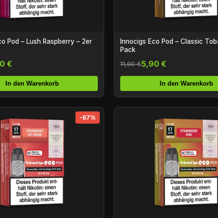
co Pod – Lush Raspberry – 2er
Innocigs Eco Pod – Classic Tob
Pack
0 €
5,90 €
11,90 €
In den Warenkorb
In den Warenkorb
-67%