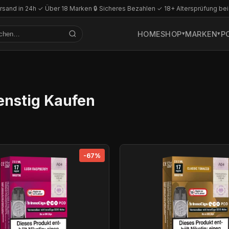
rsand in 24h
·
✓ Über 18 Marken
·
🔒 Sicheres Bezahlen
·
✓ 18+ Altersprüfung bei
HOME
SHOP
MARKEN
P
enstig Kaufen
-67%