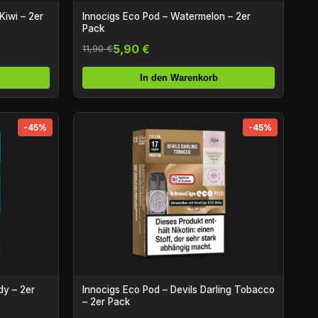
Kiwi – 2er
Innocigs Eco Pod – Watermelon – 2er
Pack
5,90 €
11,90 €
In den Warenkorb
-45%
-45%
dy – 2er
Innocigs Eco Pod – Devils Darling Tobacco
– 2er Pack