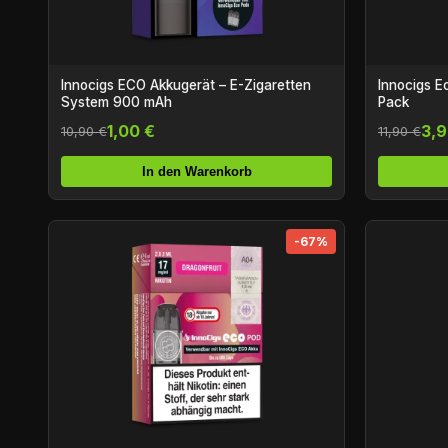
Innocigs ECO Akkugerät – E-Zigaretten
Innocigs E
System 900 mAh
Pack
1,00 €
3,9
10,90 €
11,90 €
In den Warenkorb
-67%