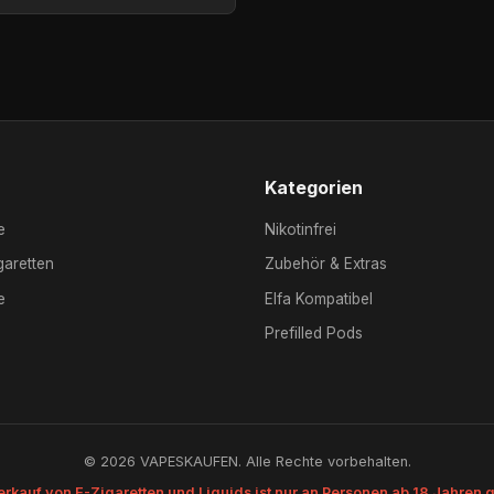
Kategorien
e
Nikotinfrei
garetten
Zubehör & Extras
e
Elfa Kompatibel
Prefilled Pods
© 2026 VAPESKAUFEN. Alle Rechte vorbehalten.
erkauf von E-Zigaretten und Liquids ist nur an Personen ab 18 Jahren g