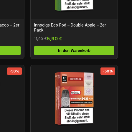
acco – 2er
Innocigs Eco Pod – Double Apple – 2er
Pack
5,90 €
11,90 €
In den Warenkorb
-50%
-50%