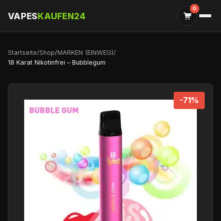
0
VAPES
KAUFEN24
Startseite
/
Shop
/
MARKEN (EINWEG)
/
18 Karat Nikotinfrei – Bubblegum
-71%