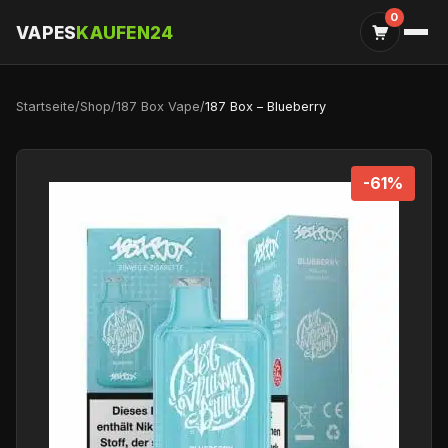
0
VAPES
KAUFEN24
Startseite
/
Shop
/
187 Box Vape
/
187 Box – Blueberry
-61%