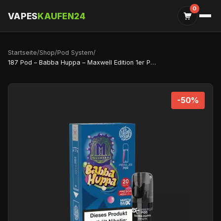
0
VAPES
KAUFEN24
Startseite
/
Shop
/
Pod System
/
187 Pod – Babba Huppa – Maxwell Edition 1er Pack
-50%