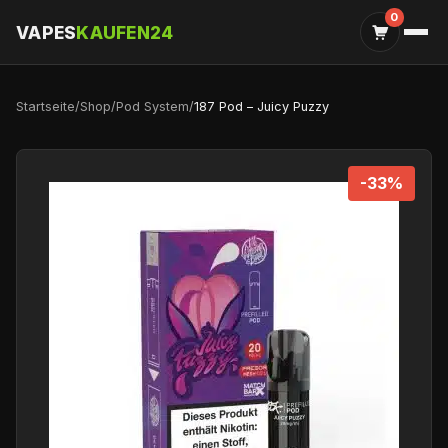
0
VAPES
KAUFEN24
Startseite
/
Shop
/
Pod System
/
187 Pod – Juicy Puzzy
-33%