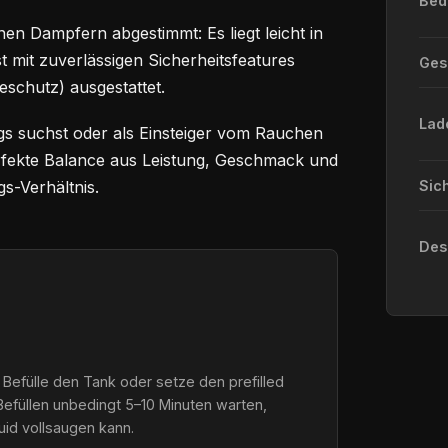
Bed
en Dampfern abgestimmt: Es liegt leicht in
st mit zuverlässigen Sicherheitsfeatures
Ge
eschutz) ausgestattet.
Lad
gs suchst oder als Einsteiger vom Rauchen
perfekte Balance aus Leistung, Geschmack und
s-Verhältnis.
Sic
Des
 Befülle den Tank oder setze den prefilled
Befüllen unbedingt 5–10 Minuten warten,
quid vollsaugen kann.