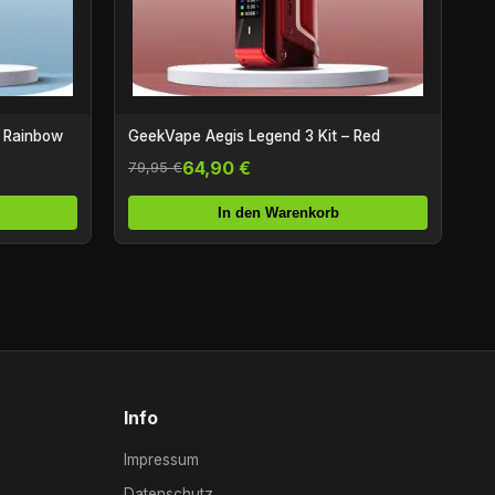
– Rainbow
GeekVape Aegis Legend 3 Kit – Red
64,90 €
79,95 €
In den Warenkorb
Info
Impressum
Datenschutz