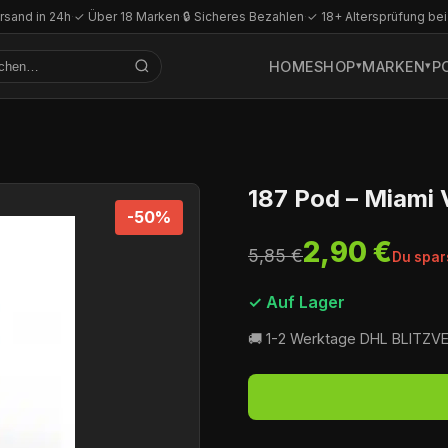
rsand in 24h
·
✓ Über 18 Marken
·
🔒 Sicheres Bezahlen
·
✓ 18+ Altersprüfung bei
HOME
SHOP
MARKEN
P
187 Pod – Miami 
-50%
2,90 €
5,85 €
Du spar
✓ Auf Lager
🚚 1-2 Werktage DHL BLITZ