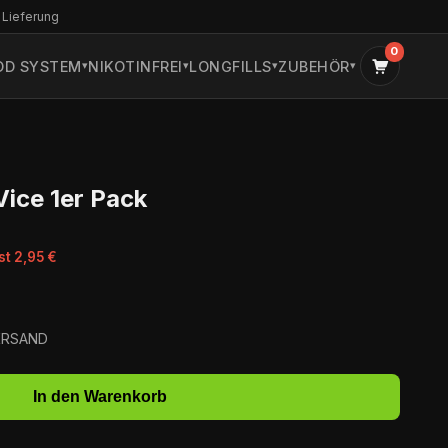
 Lieferung
0
OD SYSTEM
NIKOTINFREI
LONGFILLS
ZUBEHÖR
Vice 1er Pack
st 2,95 €
VERSAND
In den Warenkorb