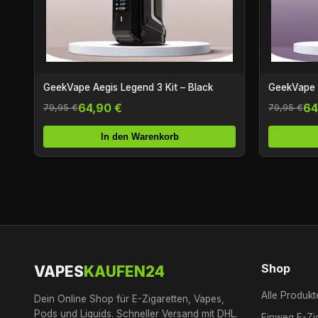
GeekVape Aegis Legend 3 Kit – Black
GeekVape A
64,90 €
64
79,95 €
79,95 €
In den Warenkorb
Shop
VAPES
KAUFEN24
Alle Produkt
Dein Online Shop für E-Zigaretten, Vapes,
Pods und Liquids. Schneller Versand mit DHL.
Einweg E-Zi