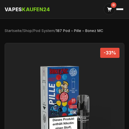
0
VAPES
KAUFEN24
Startseite
/
Shop
/
Pod System
/
187 Pod – Pille – Bonez MC
-33%