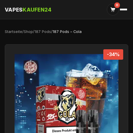
0
VAPES
KAUFEN24
Startseite
/
Shop
/
187 Pods
/
187 Pods – Cola
-34%