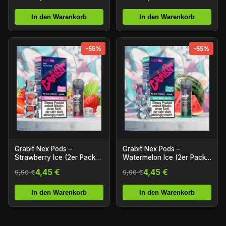
In den Warenkorb
In den Warenkorb
-55%
-55%
Grabit Nex Pods –
Grabit Nex Pods –
Strawberry Ice (2er Pack)
Watermelon Ice (2er Pack)
(ELFA Kompatibel)
(ELFA Kompatibel)
4,45 €
4,45 €
9,90 €
9,90 €
In den Warenkorb
In den Warenkorb