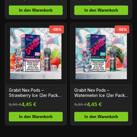
In den Warenkorb
In den Warenkorb
-55%
-55%
Grabit Nex Pods –
Grabit Nex Pods –
Strawberry Ice (2er Pack)
Watermelon Ice (2er Pack)
(ELFA Kompatibel)
(ELFA Kompatibel)
4,45 €
4,45 €
9,90 €
9,90 €
In den Warenkorb
In den Warenkorb