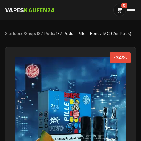
0
VAPES
KAUFEN24
Startseite
/
Shop
/
187 Pods
/
187 Pods – Pille – Bonez MC (2er Pack)
-34%