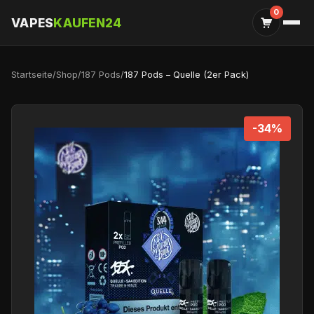
0
VAPES
KAUFEN24
Startseite
/
Shop
/
187 Pods
/
187 Pods – Quelle (2er Pack)
-34%