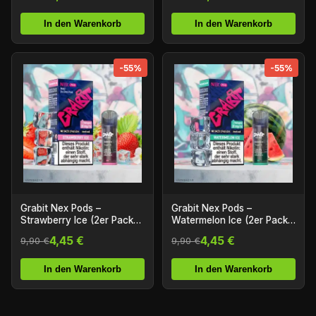
In den Warenkorb
In den Warenkorb
-55%
-55%
Grabit Nex Pods –
Grabit Nex Pods –
Strawberry Ice (2er Pack)
Watermelon Ice (2er Pack)
(ELFA Kompatibel)
(ELFA Kompatibel)
4,45 €
4,45 €
9,90 €
9,90 €
In den Warenkorb
In den Warenkorb