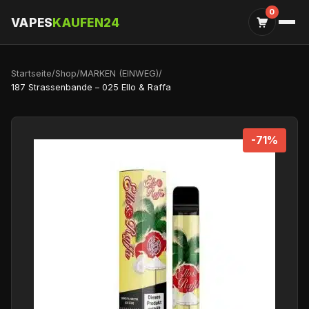
0
VAPES
KAUFEN24
Startseite
/
Shop
/
MARKEN (EINWEG)
/
187 Strassenbande – 025 Ello & Raffa
-71%