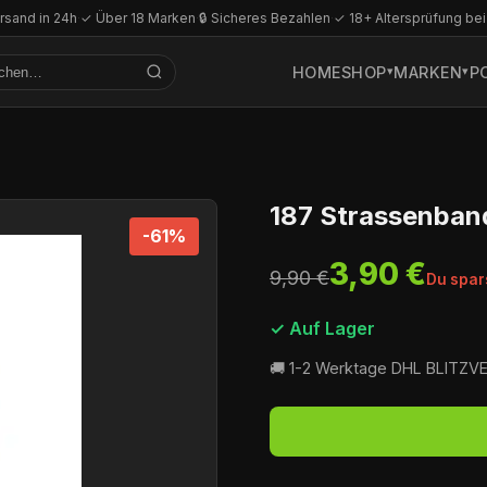
rsand in 24h
·
✓ Über 18 Marken
·
🔒 Sicheres Bezahlen
·
✓ 18+ Altersprüfung bei
HOME
SHOP
MARKEN
P
187 Strassenband
-61%
3,90 €
9,90 €
Du spar
✓ Auf Lager
🚚 1-2 Werktage DHL BLITZ