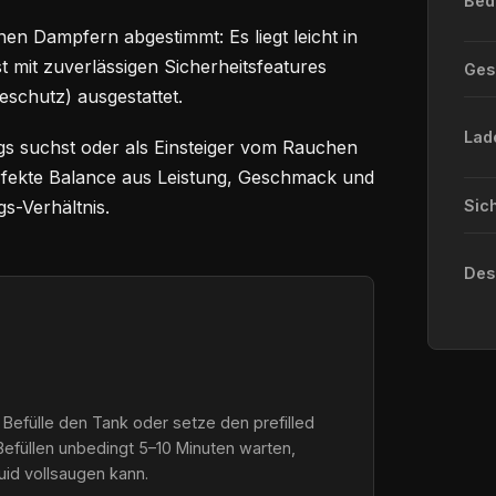
Bed
en Dampfern abgestimmt: Es liegt leicht in
st mit zuverlässigen Sicherheitsfeatures
Ge
eschutz) ausgestattet.
Lad
gs suchst oder als Einsteiger vom Rauchen
perfekte Balance aus Leistung, Geschmack und
s-Verhältnis.
Sic
Des
 Befülle den Tank oder setze den prefilled
Befüllen unbedingt 5–10 Minuten warten,
quid vollsaugen kann.