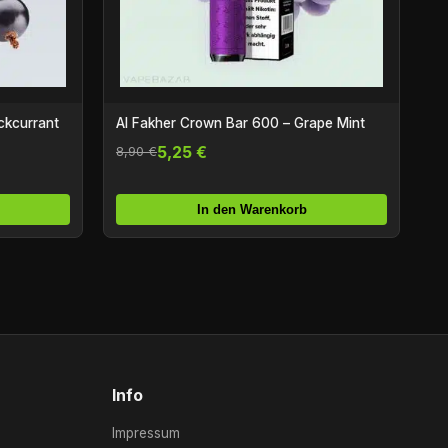
ckcurrant
Al Fakher Crown Bar 600 – Grape Mint
5,25 €
8,90 €
In den Warenkorb
Info
Impressum