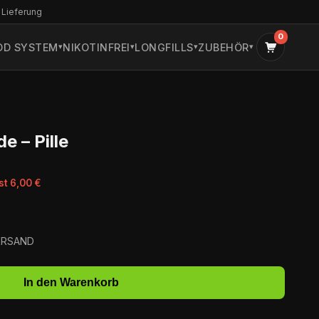
 Lieferung
0
OD SYSTEM
NIKOTINFREI
LONGFILLS
ZUBEHÖR
e – Pille
st 6,00 €
VERSAND
In den Warenkorb