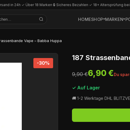
rsand in 24h
·
✓ Über 18 Marken
·
🔒 Sicheres Bezahlen
·
✓ 18+ Altersprüfung bei
HOME
SHOP
MARKEN
P
trassenbande Vape – Babba Huppa
187 Strassenban
-30%
6,90 €
9,90 €
Du spar
✓ Auf Lager
🚚 1-2 Werktage DHL BLITZ