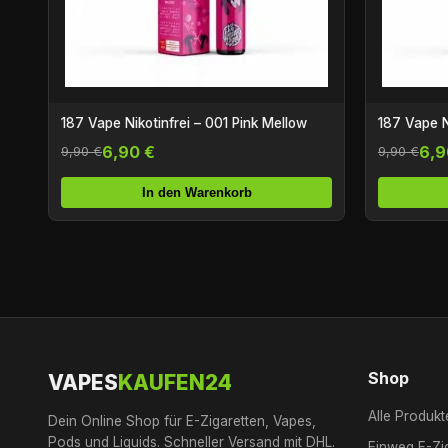
187 Vape Nikotinfrei – 001 Pink Mellow
187 Vape N
6,90 €
6,9
9,90 €
9,90 €
In den Warenkorb
Shop
VAPES
KAUFEN24
Alle Produkt
Dein Online Shop für E-Zigaretten, Vapes,
Pods und Liquids. Schneller Versand mit DHL.
Einweg E-Zi