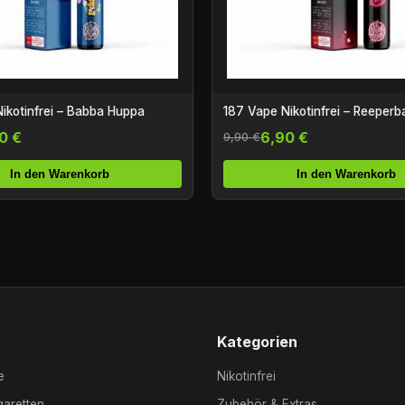
ikotinfrei – Babba Huppa
187 Vape Nikotinfrei – Reeperb
0 €
6,90 €
9,90 €
In den Warenkorb
In den Warenkorb
Kategorien
e
Nikotinfrei
garetten
Zubehör & Extras