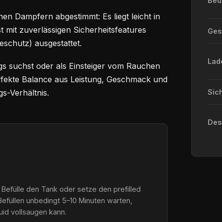
Bed
en Dampfern abgestimmt: Es liegt leicht in
st mit zuverlässigen Sicherheitsfeatures
Ge
eschutz) ausgestattet.
Lad
gs suchst oder als Einsteiger vom Rauchen
perfekte Balance aus Leistung, Geschmack und
s-Verhältnis.
Sic
Des
 Befülle den Tank oder setze den prefilled
Befüllen unbedingt 5–10 Minuten warten,
quid vollsaugen kann.