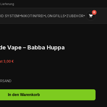
 Lieferung
0
OD SYSTEM
NIKOTINFREI
LONGFILLS
ZUBEHÖR
de Vape – Babba Huppa
st 3,00 €
VERSAND
In den Warenkorb