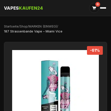
0
VAPES
KAUFEN24
Startseite
/
Shop
/
MARKEN (EINWEG)
/
187 Strassenbande Vape – Miami Vice
-61%