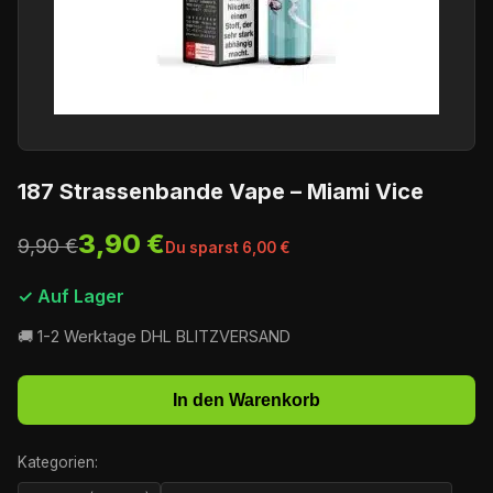
187 Strassenbande Vape – Miami Vice
3,90 €
9,90 €
Du sparst 6,00 €
✓ Auf Lager
🚚 1-2 Werktage DHL BLITZVERSAND
In den Warenkorb
Kategorien: