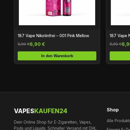
187 Vape Nikotinfrei – 001 Pink Mellow
187 Vape N
6,90 €
6,9
9,90 €
9,90 €
In den Warenkorb
Shop
VAPES
KAUFEN24
Alle Produkt
Dein Online Shop für E-Zigaretten, Vapes,
Pods und Liquids. Schneller Versand mit DHL.
Einweg E-Zi