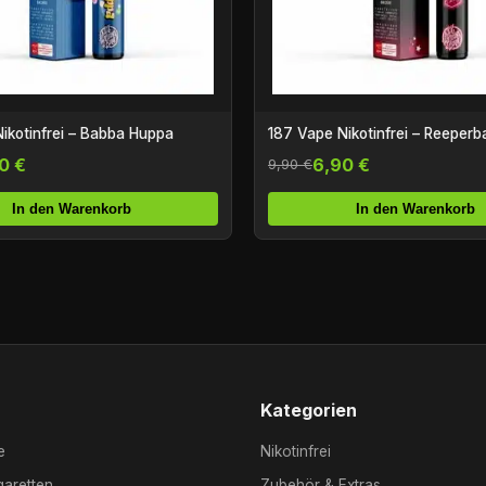
ikotinfrei – Babba Huppa
187 Vape Nikotinfrei – Reeperb
0 €
6,90 €
9,90 €
In den Warenkorb
In den Warenkorb
Kategorien
e
Nikotinfrei
garetten
Zubehör & Extras