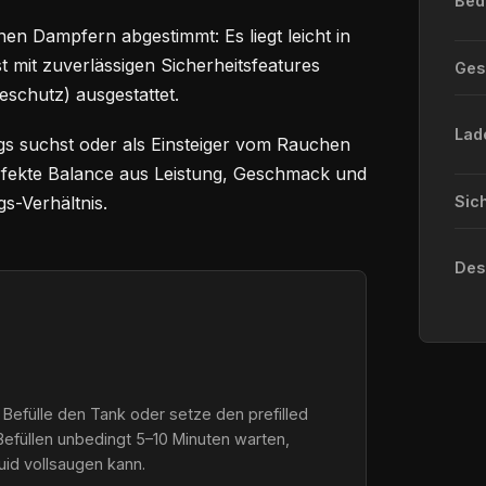
Bed
en Dampfern abgestimmt: Es liegt leicht in
st mit zuverlässigen Sicherheitsfeatures
Ge
eschutz) ausgestattet.
Lad
gs suchst oder als Einsteiger vom Rauchen
perfekte Balance aus Leistung, Geschmack und
s-Verhältnis.
Sic
Des
 Befülle den Tank oder setze den prefilled
Befüllen unbedingt 5–10 Minuten warten,
quid vollsaugen kann.