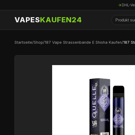
DHL-Ve
VAPES
KAUFEN24
Startseite
/
Shop
/
187 Vape Strassenbande E Shisha Kaufen
/
187 S