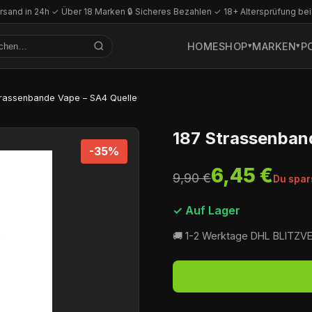
rsand in 24h
·
✓ Über 18 Marken
·
🔒 Sicheres Bezahlen
·
✓ 18+ Altersprüfung bei
HOME
SHOP
MARKEN
P
trassenbande Vape – SA4 Quelle
187 Strassenban
-35%
6,45 €
9,90 €
Du spar
✓ Auf Lager
🚚 1-2 Werktage DHL BLITZ