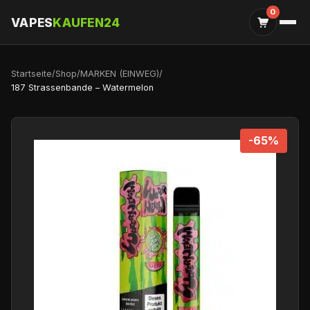
0
VAPES
KAUFEN24
Startseite
/
Shop
/
MARKEN (EINWEG)
/
187 Strassenbande – Watermelon
-65%