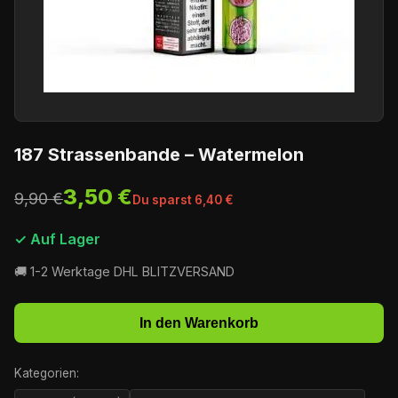
187 Strassenbande – Watermelon
3,50 €
9,90 €
Du sparst 6,40 €
✓ Auf Lager
🚚 1-2 Werktage DHL BLITZVERSAND
In den Warenkorb
Kategorien: