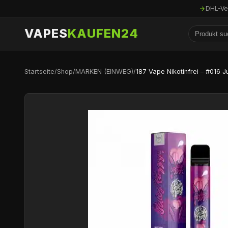
DHL-Ve
VAPES
KAUFEN24
Startseite
/
Shop
/
MARKEN (EINWEG)
/
187 Vape Nikotinfrei – #016 J