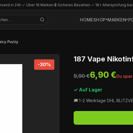
rsand in 24h
·
✓ Über 18 Marken
·
🔒 Sicheres Bezahlen
·
✓ 18+ Altersprüfung bei
HOME
SHOP
MARKEN
P
uicy Puzzy
187 Vape Nikotin
-30%
6,90 €
9,90 €
Du spar
✓ Auf Lager
🚚 1-2 Werktage DHL BLITZ