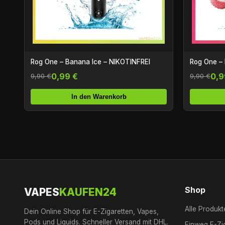
Rog One – Banana Ice – NIKOTINFREI
Rog One – 
0,99 €
0,9
9,90 €
9,90 €
In den Warenkorb
Shop
VAPES
KAUFEN24
Alle Produkt
Dein Online Shop für E-Zigaretten, Vapes,
Pods und Liquids. Schneller Versand mit DHL.
Einweg E-Zi