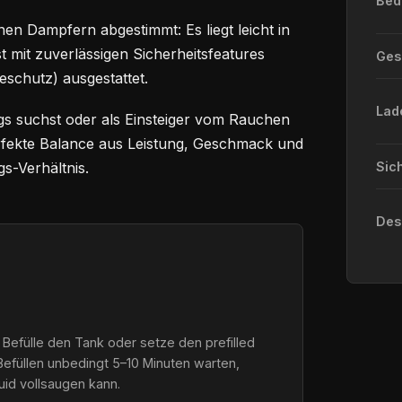
Bed
en Dampfern abgestimmt: Es liegt leicht in
st mit zuverlässigen Sicherheitsfeatures
Ge
eschutz) ausgestattet.
Lad
gs suchst oder als Einsteiger vom Rauchen
perfekte Balance aus Leistung, Geschmack und
s-Verhältnis.
Sic
Des
 Befülle den Tank oder setze den prefilled
Befüllen unbedingt 5–10 Minuten warten,
quid vollsaugen kann.