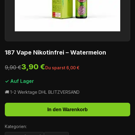
187 Vape Nikotinfrei – Watermelon
3,90 €
9,90 €
Du sparst 6,00 €
✓ Auf Lager
🚚 1-2 Werktage DHL BLITZVERSAND
In den Warenkorb
Kategorien: