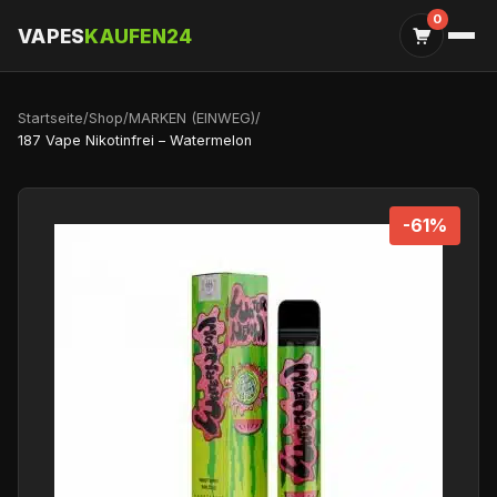
0
VAPES
KAUFEN24
Startseite
/
Shop
/
MARKEN (EINWEG)
/
187 Vape Nikotinfrei – Watermelon
-61%