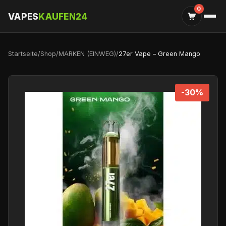
0
VAPES
KAUFEN24
Startseite
/
Shop
/
MARKEN (EINWEG)
/
27er Vape – Green Mango
-30%